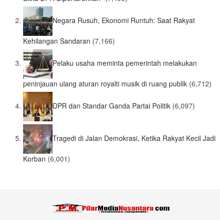
Negara Rusuh, Ekonomi Runtuh: Saat Rakyat
Kehilangan Sandaran
(7,166)
Pelaku usaha meminta pemerintah melakukan
peninjauan ulang aturan royalti musik di ruang publik
(6,712)
DPR dan Standar Ganda Partai Politik
(6,097)
Tragedi di Jalan Demokrasi, Ketika Rakyat Kecil Jadi
Korban
(6,001)