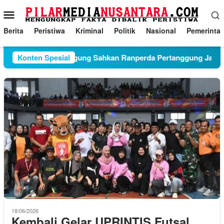
Loncat
Menu
ke
Mobile
konten
Berita
Peristiwa
Kriminal
Politik
Nasional
Pemerinta
na DPRD Tulungagung Sahkan Ranperda Pertanggung Jawaban
Konten Spesial
18/06/2026
Kembali Gelar UPRINTIS Futsal