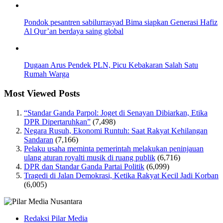
Pondok pesantren sabilurrasyad Bima siapkan Generasi Hafiz
Al Qur’an berdaya saing global
Dugaan Arus Pendek PLN, Picu Kebakaran Salah Satu
Rumah Warga
Most Viewed Posts
“Standar Ganda Parpol: Joget di Senayan Dibiarkan, Etika
DPR Dipertaruhkan”
(7,498)
Negara Rusuh, Ekonomi Runtuh: Saat Rakyat Kehilangan
Sandaran
(7,166)
Pelaku usaha meminta pemerintah melakukan peninjauan
ulang aturan royalti musik di ruang publik
(6,716)
DPR dan Standar Ganda Partai Politik
(6,099)
Tragedi di Jalan Demokrasi, Ketika Rakyat Kecil Jadi Korban
(6,005)
Redaksi Pilar Media