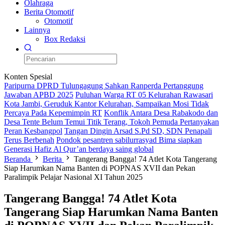
Olahraga
Berita Otomotif
Otomotif
Lainnya
Box Redaksi
Konten Spesial
Paripurna DPRD Tulungagung Sahkan Ranperda Pertanggung
Jawaban APBD 2025
Puluhan Warga RT 05 Kelurahan Rawasari
Kota Jambi, Geruduk Kantor Kelurahan, Sampaikan Mosi Tidak
Percaya Pada Kepemimpin RT
Konflik Antara Desa Rabakodo dan
Desa Tente Belum Temui Titik Terang, Tokoh Pemuda Pertanyakan
Peran Kesbangpol
Tangan Dingin Arsad S.Pd SD, SDN Penapali
Terus Berbenah
Pondok pesantren sabilurrasyad Bima siapkan
Generasi Hafiz Al Qur’an berdaya saing global
Beranda
Berita
Tangerang Bangga! 74 Atlet Kota Tangerang
Siap Harumkan Nama Banten di POPNAS XVII dan Pekan
Paralimpik Pelajar Nasional XI Tahun 2025
Tangerang Bangga! 74 Atlet Kota
Tangerang Siap Harumkan Nama Banten