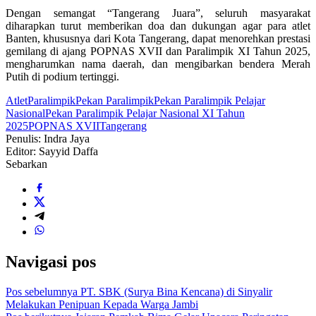
Dengan semangat “Tangerang Juara”, seluruh masyarakat
diharapkan turut memberikan doa dan dukungan agar para atlet
Banten, khususnya dari Kota Tangerang, dapat menorehkan prestasi
gemilang di ajang POPNAS XVII dan Paralimpik XI Tahun 2025,
mengharumkan nama daerah, dan mengibarkan bendera Merah
Putih di podium tertinggi.
Atlet
Paralimpik
Pekan Paralimpik
Pekan Paralimpik Pelajar
Nasional
Pekan Paralimpik Pelajar Nasional XI Tahun
2025
POPNAS XVII
Tangerang
Penulis: Indra Jaya
Editor: Sayyid Daffa
Sebarkan
Navigasi pos
Pos sebelumnya
PT. SBK (Surya Bina Kencana) di Sinyalir
Melakukan Penipuan Kepada Warga Jambi