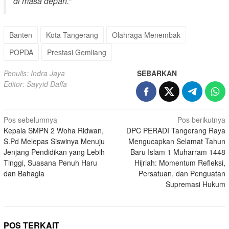
di masa depan.”
Banten
Kota Tangerang
Olahraga Menembak
POPDA
Prestasi Gemliang
Penulis: Indra Jaya
SEBARKAN
Editor: Sayyid Daffa
Navigasi
Pos sebelumnya
Pos berikutnya
Kepala SMPN 2 Woha Ridwan,
DPC PERADI Tangerang Raya
pos
S.Pd Melepas Siswinya Menuju
Mengucapkan Selamat Tahun
Jenjang Pendidikan yang Lebih
Baru Islam 1 Muharram 1448
Tinggi, Suasana Penuh Haru
Hijriah: Momentum Refleksi,
dan Bahagia
Persatuan, dan Penguatan
Supremasi Hukum
POS TERKAIT