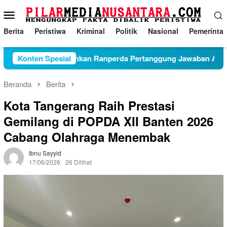
Loncat
Menu
ke
Mobile
konten
Berita
Peristiwa
Kriminal
Politik
Nasional
Pemerinta
gagung Sahkan Ranperda Pertanggung Jawaban APBD 2025
Konten Spesial
Beranda
Berita
Kota Tangerang Raih Prestasi
Gemilang di POPDA XII Banten 2026
Cabang Olahraga Menembak
Ibnu Sayyid
17/06/2026
26 Dilihat