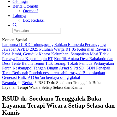
Olahraga
Berita Otomotif
Otomotif
Lainnya
Box Redaksi
Konten Spesial
Paripurna DPRD Tulungagung Sahkan Ranperda Pertanggung
Jawaban APBD 2025
Puluhan Warga RT 05 Kelurahan Rawasari
Kota Jambi, Geruduk Kantor Kelurahan, Sampaikan Mosi Tidak
Percaya Pada Kepemimpin RT
Konflik Antara Desa Rabakodo dan
Desa Tente Belum Temui Titik Terang, Tokoh Pemuda Pertanyakan
Peran Kesbangpol
Tangan Dingin Arsad S.Pd SD, SDN Penapali
Terus Berbenah
Pondok pesantren sabilurrasyad Bima siapkan
Generasi Hafiz Al Qur’an berdaya saing global
Beranda
Berita
RSUD dr. Soedomo Trenggalek Buka
Layanan Terapi Wicara Setiap Selasa dan Kamis
RSUD dr. Soedomo Trenggalek Buka
Layanan Terapi Wicara Setiap Selasa dan
Kamis