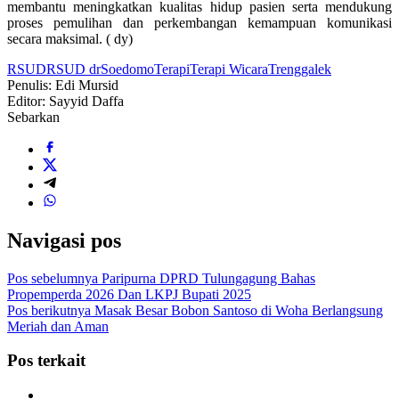
membantu meningkatkan kualitas hidup pasien serta mendukung
proses pemulihan dan perkembangan kemampuan komunikasi
secara maksimal. ( dy)
RSUD
RSUD dr
Soedomo
Terapi
Terapi Wicara
Trenggalek
Penulis: Edi Mursid
Editor: Sayyid Daffa
Sebarkan
Navigasi pos
Pos sebelumnya
Paripurna DPRD Tulungagung Bahas
Propemperda 2026 Dan LKPJ Bupati 2025
Pos berikutnya
Masak Besar Bobon Santoso di Woha Berlangsung
Meriah dan Aman
Pos terkait