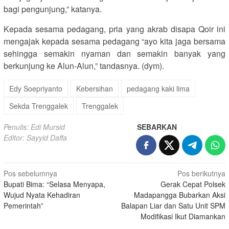
bagi pengunjung,” katanya.
Kepada sesama pedagang, pria yang akrab disapa Qoir ini
mengajak kepada sesama pedagang “ayo kita jaga bersama
sehingga semakin nyaman dan semakin banyak yang
berkunjung ke Alun-Alun,” tandasnya. (dym).
Edy Soepriyanto
Kebersihan
pedagang kaki lima
Sekda Trenggalek
Trenggalek
Penulis: Edi Mursid
SEBARKAN
Editor: Sayyid Daffa
Navigasi
Pos sebelumnya
Pos berikutnya
Bupati Bima: “Selasa Menyapa,
Gerak Cepat Polsek
pos
Wujud Nyata Kehadiran
Madapangga Bubarkan Aksi
Pemerintah”
Balapan Liar dan Satu Unit SPM
Modifikasi Ikut Diamankan