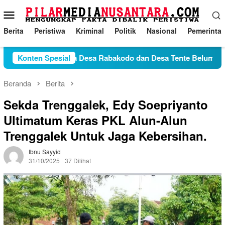
Loncat
Menu
ke
Mobile
konten
Berita
Peristiwa
Kriminal
Politik
Nasional
Pemerinta
Konflik Antara Desa Rabakodo dan Desa Tente Belum Temui T
Konten Spesial
Beranda
Berita
Sekda Trenggalek, Edy Soepriyanto
Ultimatum Keras PKL Alun-Alun
Trenggalek Untuk Jaga Kebersihan.
Ibnu Sayyid
31/10/2025
37 Dilihat