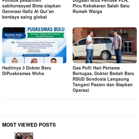
Pondok pesantren
Dugaan Arus Pendek PLN,
sabilurrasyad Bima siapkan
Picu Kebakaran Salah Satu
Generasi Hafiz Al Qur’an
Rumah Warga
berdaya saing global
Hadirnya 3 Dokter Baru
Gas Poll! Hari Pertama
DiPuskesmas Woha
Bertugas, Dokter Bedah Baru
RSUD Sondosia Langsung
Tangani Pasien dan Siapkan
Operasi
MOST VIEWED POSTS