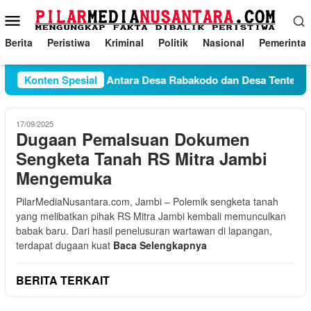
Loncat
Menu
ke
Mobile
konten
Berita
Peristiwa
Kriminal
Politik
Nasional
Pemerinta
Konten Spesial
Konflik Antara Desa Rabakodo dan Desa Tente Bel
17/09/2025
Dugaan Pemalsuan Dokumen
Sengketa Tanah RS Mitra Jambi
Mengemuka
PilarMediaNusantara.com, Jambi – Polemik sengketa tanah
yang melibatkan pihak RS Mitra Jambi kembali memunculkan
babak baru. Dari hasil penelusuran wartawan di lapangan,
terdapat dugaan kuat
Baca Selengkapnya
BERITA TERKAIT