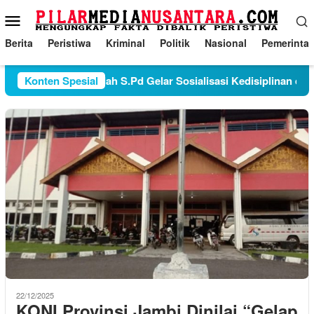
Loncat
Menu
ke
Mobile
konten
Berita
Peristiwa
Kriminal
Politik
Nasional
Pemerinta
la Sekolah Juraudah S.Pd Gelar Sosialisasi Kedisiplinan dan Ta
Konten Spesial
22/12/2025
KONI Provinsi Jambi Dinilai “Gelap