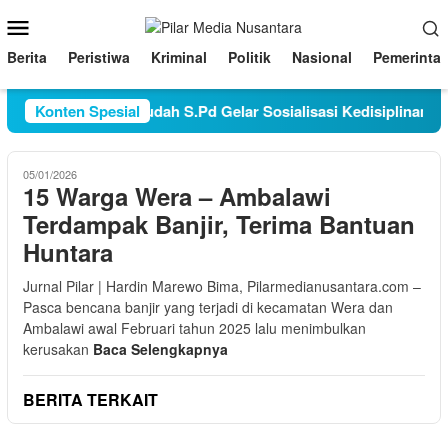
Loncat
Menu
ke
Mobile
konten
Berita
Peristiwa
Kriminal
Politik
Nasional
Pemerinta
epala Sekolah Juraudah S.Pd Gelar Sosialisasi Kedisiplinan da
Konten Spesial
05/01/2026
15 Warga Wera – Ambalawi
Terdampak Banjir, Terima Bantuan
Huntara
Jurnal Pilar | Hardin Marewo Bima, Pilarmedianusantara.com –
Pasca bencana banjir yang terjadi di kecamatan Wera dan
Ambalawi awal Februari tahun 2025 lalu menimbulkan
kerusakan
Baca Selengkapnya
BERITA TERKAIT