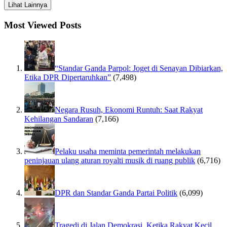
Lihat Lainnya
Most Viewed Posts
“Standar Ganda Parpol: Joget di Senayan Dibiarkan,
Etika DPR Dipertaruhkan”
(7,498)
Negara Rusuh, Ekonomi Runtuh: Saat Rakyat
Kehilangan Sandaran
(7,166)
Pelaku usaha meminta pemerintah melakukan
peninjauan ulang aturan royalti musik di ruang publik
(6,716)
DPR dan Standar Ganda Partai Politik
(6,099)
Tragedi di Jalan Demokrasi, Ketika Rakyat Kecil