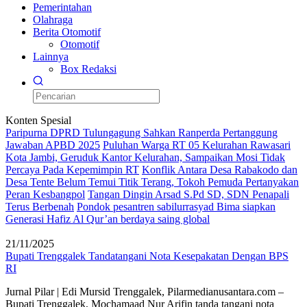
Pemerintahan
Olahraga
Berita Otomotif
Otomotif
Lainnya
Box Redaksi
Konten Spesial
Paripurna DPRD Tulungagung Sahkan Ranperda Pertanggung
Jawaban APBD 2025
Puluhan Warga RT 05 Kelurahan Rawasari
Kota Jambi, Geruduk Kantor Kelurahan, Sampaikan Mosi Tidak
Percaya Pada Kepemimpin RT
Konflik Antara Desa Rabakodo dan
Desa Tente Belum Temui Titik Terang, Tokoh Pemuda Pertanyakan
Peran Kesbangpol
Tangan Dingin Arsad S.Pd SD, SDN Penapali
Terus Berbenah
Pondok pesantren sabilurrasyad Bima siapkan
Generasi Hafiz Al Qur’an berdaya saing global
21/11/2025
Bupati Trenggalek Tandatangani Nota Kesepakatan Dengan BPS
RI
Jurnal Pilar | Edi Mursid Trenggalek, Pilarmedianusantara.com –
Bupati Trenggalek, Mochamaad Nur Arifin tanda tangani nota