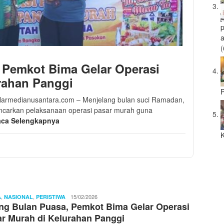
a
(
 Pemkot Bima Gelar Operasi
rahan Panggi
P
Pilarmedianusantara.com – Menjelang bulan suci Ramadan,
ncarkan pelaksanaan operasi pasar murah guna
ca Selengkapnya
K
,
,
Ibnu
15/02/2026
A
NASIONAL
PERISTIWA
ng Bulan Puasa, Pemkot Bima Gelar Operasi
Sayyid
r Murah di Kelurahan Panggi