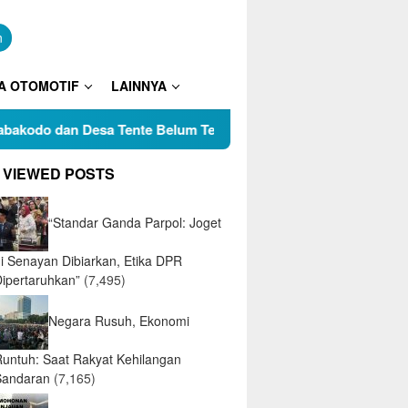
n
A OTOMOTIF
LAINNYA
do dan Desa Tente Belum Temui Titik Terang, Tokoh Pemuda Pe
 VIEWED POSTS
“Standar Ganda Parpol: Joget
di Senayan Dibiarkan, Etika DPR
Dipertaruhkan”
(7,495)
Negara Rusuh, Ekonomi
Runtuh: Saat Rakyat Kehilangan
Sandaran
(7,165)