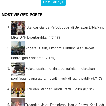
Lihat Lainnya
MOST VIEWED POSTS
“Standar Ganda Parpol: Joget di Senayan Dibiarkan,
Etika DPR Dipertaruhkan”
(7,499)
Negara Rusuh, Ekonomi Runtuh: Saat Rakyat
Kehilangan Sandaran
(7,170)
Pelaku usaha meminta pemerintah melakukan
peninjauan ulang aturan royalti musik di ruang publik
(6,717)
DPR dan Standar Ganda Partai Politik
(6,101)
Tragedi di Jalan Demokrasi, Ketika Rakyat Kecil Jadi