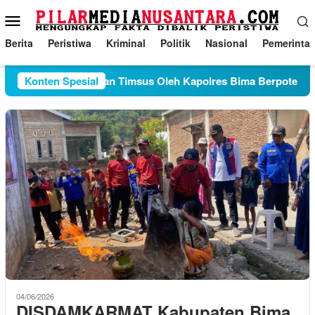
Loncat
Menu
ke
Mobile
konten
Berita
Peristiwa
Kriminal
Politik
Nasional
Pemerinta
Konten Spesial
Pembentukan Timsus Oleh Kapolres Bima Berpotensi Pi
04/06/2026
DISDAMKARMAT Kabupaten Bima