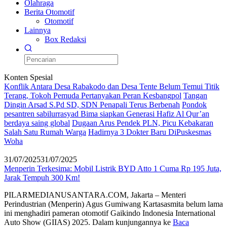
Olahraga
Berita Otomotif
Otomotif
Lainnya
Box Redaksi
Konten Spesial
Konflik Antara Desa Rabakodo dan Desa Tente Belum Temui Titik
Terang, Tokoh Pemuda Pertanyakan Peran Kesbangpol
Tangan
Dingin Arsad S.Pd SD, SDN Penapali Terus Berbenah
Pondok
pesantren sabilurrasyad Bima siapkan Generasi Hafiz Al Qur’an
berdaya saing global
Dugaan Arus Pendek PLN, Picu Kebakaran
Salah Satu Rumah Warga
Hadirnya 3 Dokter Baru DiPuskesmas
Woha
31/07/2025
31/07/2025
Menperin Terkesima: Mobil Listrik BYD Atto 1 Cuma Rp 195 Juta,
Jarak Tempuh 300 Km!
PILARMEDIANUSANTARA.COM, Jakarta – Menteri
Perindustrian (Menperin) Agus Gumiwang Kartasasmita belum lama
ini menghadiri pameran otomotif Gaikindo Indonesia International
Auto Show (GIIAS) 2025. Dalam kunjungannya ke
Baca