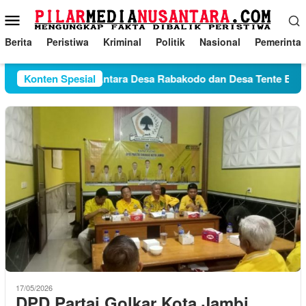
Loncat
Menu
ke
Mobile
konten
Berita
Peristiwa
Kriminal
Politik
Nasional
Pemerinta
Konten Spesial
Konflik Antara Desa Rabakodo dan Desa Tente Belum
17/05/2026
DPD Partai Golkar Kota Jambi