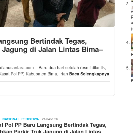
a
(
angsung Bertindak Tegas,
k Jagung di Jalan Lintas Bima–
P
medianusantara.com – Baru dua hari setelah resmi dilantik,
Kasat Pol PP) Kabupaten Bima, Irfan
Baca Selengkapnya
K
,
,
Redaksi
21/04/2026
A
NASIONAL
PERISTIWA
t Pol PP Baru Langsung Bertindak Tegas,
Pilar
Media
ibkan Parkir Truk Jagung di Jalan Lintas