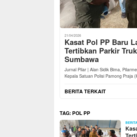
21/04/2026
Kasat Pol PP Baru L
Tertibkan Parkir Tru
Sumbawa
Jurnal Pilar | Alan Sidik Bima, Pilar
Kepala Satuan Polisi Pamong Praja (
BERITA TERKAIT
TAG:
POL PP
BERIT
Kasa
Tert