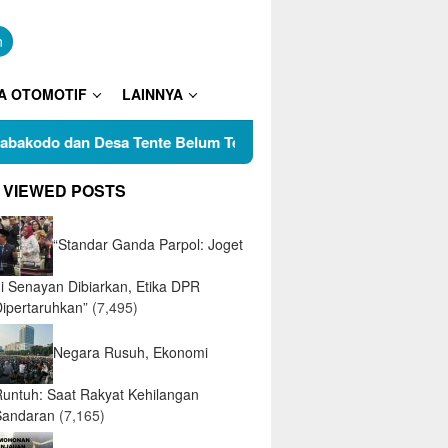
n
A OTOMOTIF
LAINNYA
odo dan Desa Tente Belum Temui Titik Terang, Tokoh Pemuda P
 VIEWED POSTS
“Standar Ganda Parpol: Joget
di Senayan Dibiarkan, Etika DPR
Dipertaruhkan”
(7,495)
Negara Rusuh, Ekonomi
Runtuh: Saat Rakyat Kehilangan
Sandaran
(7,165)