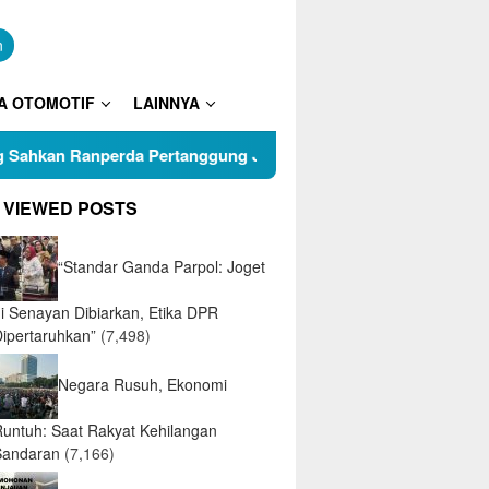
n
A OTOMOTIF
LAINNYA
an Ranperda Pertanggung Jawaban APBD 2025
Puluhan
 VIEWED POSTS
“Standar Ganda Parpol: Joget
di Senayan Dibiarkan, Etika DPR
Dipertaruhkan”
(7,498)
Negara Rusuh, Ekonomi
Runtuh: Saat Rakyat Kehilangan
Sandaran
(7,166)