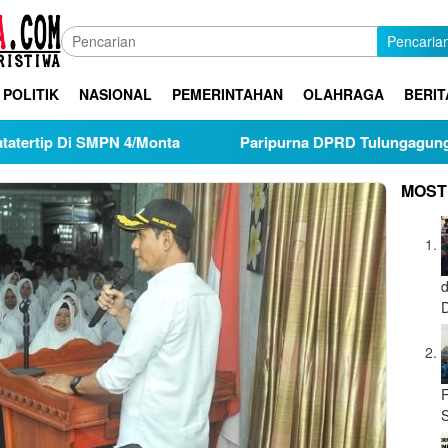
Pencaria
POLITIK
NASIONAL
PEMERINTAHAN
OLAHRAGA
BERIT
ip Di SMPN 4/Monta
Paripurna DPRD Tulungagung Sahk
MOST