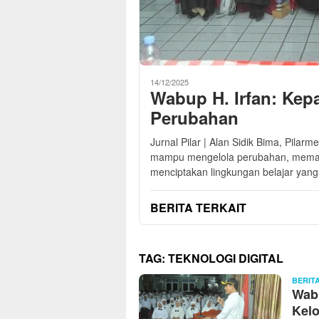
14/12/2025
Wabup H. Irfan: Kep
Perubahan
Jurnal Pilar | Alan Sidik Bima, Pila
mampu mengelola perubahan, memanfa
menciptakan lingkungan belajar yan
BERITA TERKAIT
TAG:
TEKNOLOGI DIGITAL
BERIT
Wabu
Kelo