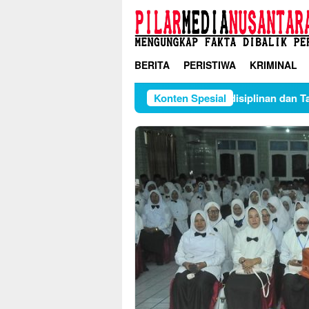
Loncat
ke
konten
BERITA
PERISTIWA
KRIMINAL
olah Juraudah S.Pd Gelar Sosialisasi Kedisiplinan dan Tatatert
Konten Spesial