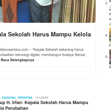
a
(
ala Sekolah Harus Mampu Kelola
P
rmedianusantara.com – “Kepala Sekolah sekarang harus
atkan teknologi digital, membangun budaya literasi,
g
Baca Selengkapnya
K
,
,
Ibnu
14/12/2025
A
NASIONAL
PERISTIWA
p H. Irfan: Kepala Sekolah Harus Mampu
Sayyid
la Perubahan