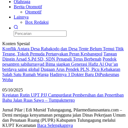
Olahraga
Berita Otomotif
Otomotif
Lainnya
Box Redaksi
Konten Spesial
Konflik Antara Desa Rabakodo dan Desa Tente Belum Temui Titik
Terang, Tokoh Pemuda Pertanyakan Peran Kesbangpol
Tangan
Dingin Arsad S.Pd SD, SDN Penapali Terus Berbenah
Pondok
pesantren sabilurrasyad Bima siapkan Generasi Hafiz Al Qur’an
berdaya saing global
Dugaan Arus Pendek PLN, Picu Kebakaran
Salah Satu Rumah Warga
Hadirnya 3 Dokter Baru DiPuskesmas
Woha
05/10/2025
Kegiatan Rutin UPT PJJ Campurdarat Pembersihan dan Penertiban
Bahu Jalan Ruas Sawo – Tumpakmergo
Jurnal Pilar | Edi Mursid Tulungagung, Pilarmedianusantara.com –
Demi menjaga kenyamanan pengguna jalan Dinas Pekerjaan Umum
dan Penataan Ruang (PUPR) Kabupaten Tulungagung melalui
KUPT Kecamatan
Baca Selengkapnya