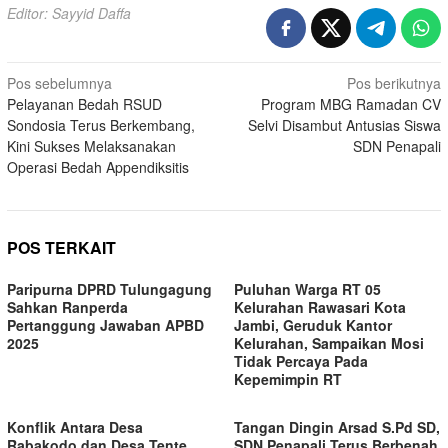
Editor: Sayyid Daffa
Navigasi
Pos sebelumnya
Pos berikutnya
Pelayanan Bedah RSUD
Program MBG Ramadan CV
pos
Sondosia Terus Berkembang,
Selvi Disambut Antusias Siswa
Kini Sukses Melaksanakan
SDN Penapali
Operasi Bedah Appendiksitis
POS TERKAIT
Paripurna DPRD Tulungagung
Puluhan Warga RT 05
Sahkan Ranperda
Kelurahan Rawasari Kota
Pertanggung Jawaban APBD
Jambi, Geruduk Kantor
2025
Kelurahan, Sampaikan Mosi
Tidak Percaya Pada
Kepemimpin RT
Konflik Antara Desa
Tangan Dingin Arsad S.Pd SD,
Rabakodo dan Desa Tente
SDN Penapali Terus Berbenah