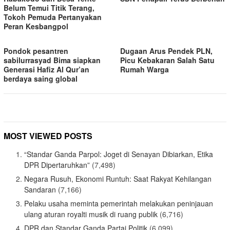
Belum Temui Titik Terang,
Tokoh Pemuda Pertanyakan
Peran Kesbangpol
Pondok pesantren
Dugaan Arus Pendek PLN,
sabilurrasyad Bima siapkan
Picu Kebakaran Salah Satu
Generasi Hafiz Al Qur’an
Rumah Warga
berdaya saing global
MOST VIEWED POSTS
“Standar Ganda Parpol: Joget di Senayan Dibiarkan, Etika
DPR Dipertaruhkan”
(7,498)
Negara Rusuh, Ekonomi Runtuh: Saat Rakyat Kehilangan
Sandaran
(7,166)
Pelaku usaha meminta pemerintah melakukan peninjauan
ulang aturan royalti musik di ruang publik
(6,716)
DPR dan Standar Ganda Partai Politik
(6,099)