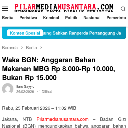
Loncat
Menu
ke
Mobile
konten
Berita
Peristiwa
Kriminal
Politik
Nasional
Pemerinta
na DPRD Tulungagung Sahkan Ranperda Pertanggung Jawaban
Konten Spesial
Beranda
Berita
Waka BGN: Anggaran Bahan
Makanan MBG Rp 8.000-Rp 10.000,
Bukan Rp 15.000
Ibnu Sayyid
26/02/2026
41 Dilihat
Rabu, 25 Februari 2026 – 11:02 WIB
Jakarta, NTB
Pilarmedianusantara.com
– Badan Gizi
Nasional (BGN) mengungkapkan bahwa anggaran bahan