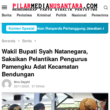
Loncat
Menu
ke
Mobile
konten
Berita
Peristiwa
Kriminal
Politik
Nasional
Pemerinta
ngagung Sahkan Ranperda Pertanggung Jawaban APBD 2025
Konten Spesial
Beranda
Berita
Wakil Bupati Syah Natanegara,
Saksikan Pelantikan Pengurus
Pamengku Adat Kecamatan
Bendungan
Ibnu Sayyid
20/11/2025
37 Dilihat