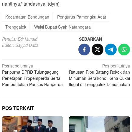
nantinya,” tandasnya. (dym)
Kecamatan Bendungan
Pengurus Pamengku Adat
Trenggalek
Wakil Bupati Syah Natanegara
Penulis: Edi Mursid
SEBARKAN
Editor: Sayyid Daffa
Navigasi
Pos sebelumnya
Pos berikutnya
Paripurna DPRD Tulungagung
Ratusan Ribu Batang Rokok dan
pos
Penetapan Propemperda Serta
Minuman Beralkohol Kena Cukai
Pembentukan Pansus Ranperda
Ilegal di Trenggalek Dimusnakan
POS TERKAIT