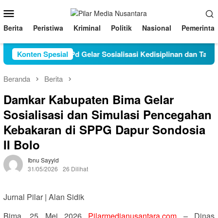
Loncat
Menu
ke
Mobile
konten
Berita
Peristiwa
Kriminal
Politik
Nasional
Pemerinta
olah Juraudah S.Pd Gelar Sosialisasi Kedisiplinan dan Tatatert
Konten Spesial
Beranda
Berita
Damkar Kabupaten Bima Gelar
Sosialisasi dan Simulasi Pencegahan
Kebakaran di SPPG Dapur Sondosia
II Bolo
Ibnu Sayyid
31/05/2026
26 Dilihat
Jurnal Pilar | Alan Sidik
Bima, 25 Mei 2026
Pilarmedianusantara.com
– Dinas