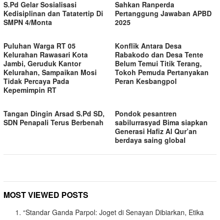
S.Pd Gelar Sosialisasi
Sahkan Ranperda
Kedisiplinan dan Tatatertip Di
Pertanggung Jawaban APBD
SMPN 4/Monta
2025
Puluhan Warga RT 05
Konflik Antara Desa
Kelurahan Rawasari Kota
Rabakodo dan Desa Tente
Jambi, Geruduk Kantor
Belum Temui Titik Terang,
Kelurahan, Sampaikan Mosi
Tokoh Pemuda Pertanyakan
Tidak Percaya Pada
Peran Kesbangpol
Kepemimpin RT
Tangan Dingin Arsad S.Pd SD,
Pondok pesantren
SDN Penapali Terus Berbenah
sabilurrasyad Bima siapkan
Generasi Hafiz Al Qur’an
berdaya saing global
MOST VIEWED POSTS
“Standar Ganda Parpol: Joget di Senayan Dibiarkan, Etika