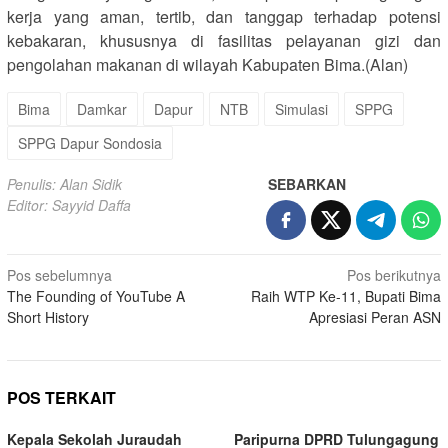
kerja yang aman, tertib, dan tanggap terhadap potensi
kebakaran, khususnya di fasilitas pelayanan gizi dan
pengolahan makanan di wilayah Kabupaten Bima.(Alan)
Bima
Damkar
Dapur
NTB
Simulasi
SPPG
SPPG Dapur Sondosia
Penulis: Alan Sidik
SEBARKAN
Editor: Sayyid Daffa
Navigasi
Pos sebelumnya
Pos berikutnya
The Founding of YouTube A
Raih WTP Ke-11, Bupati Bima
pos
Short History
Apresiasi Peran ASN
POS TERKAIT
Kepala Sekolah Juraudah
Paripurna DPRD Tulungagung