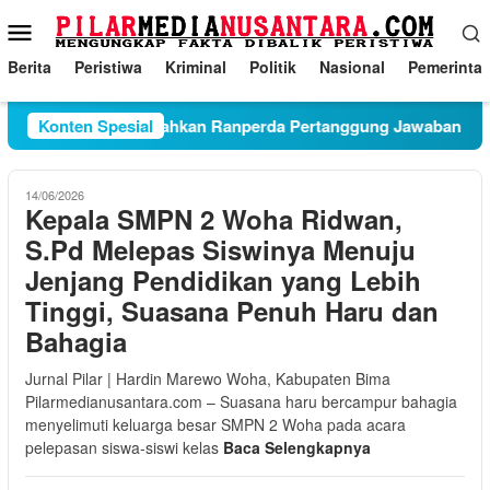
Loncat
Menu
ke
Mobile
konten
Berita
Peristiwa
Kriminal
Politik
Nasional
Pemerinta
RD Tulungagung Sahkan Ranperda Pertanggung Jawaban APBD
Konten Spesial
14/06/2026
Kepala SMPN 2 Woha Ridwan,
S.Pd Melepas Siswinya Menuju
Jenjang Pendidikan yang Lebih
Tinggi, Suasana Penuh Haru dan
Bahagia
Jurnal Pilar | Hardin Marewo Woha, Kabupaten Bima
Pilarmedianusantara.com – Suasana haru bercampur bahagia
menyelimuti keluarga besar SMPN 2 Woha pada acara
pelepasan siswa-siswi kelas
Baca Selengkapnya