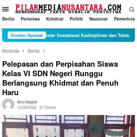
Loncat
Menu
ke
Mobile
konten
Berita
Peristiwa
Kriminal
Politik
Nasional
Pemerinta
audah S.Pd Gelar Sosialisasi Kedisiplinan dan Tatatertip Di SM
Konten Spesial
Beranda
Berita
Pelepasan dan Perpisahan Siswa
Kelas VI SDN Negeri Runggu
Berlangsung Khidmat dan Penuh
Haru
Ibnu Sayyid
14/06/2026
27 Dilihat