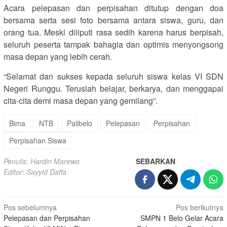
Acara pelepasan dan perpisahan ditutup dengan doa
bersama serta sesi foto bersama antara siswa, guru, dan
orang tua. Meski diliputi rasa sedih karena harus berpisah,
seluruh peserta tampak bahagia dan optimis menyongsong
masa depan yang lebih cerah.
“Selamat dan sukses kepada seluruh siswa kelas VI SDN
Negeri Runggu. Teruslah belajar, berkarya, dan menggapai
cita-cita demi masa depan yang gemilang”.
Bima
NTB
Palibelo
Pelepasan
Perpisahan
Perpisahan Siswa
Penulis: Hardin Marewo
SEBARKAN
Editor: Sayyid Daffa
Navigasi
Pos sebelumnya
Pos berikutnya
Pelepasan dan Perpisahan
SMPN 1 Belo Gelar Acara
pos