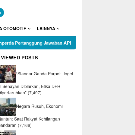
n
A OTOMOTIF
LAINNYA
ung Jawaban APBD 2025
Puluhan Warga RT 05 Kelurahan
 VIEWED POSTS
“Standar Ganda Parpol: Joget
di Senayan Dibiarkan, Etika DPR
Dipertaruhkan”
(7,497)
Negara Rusuh, Ekonomi
Runtuh: Saat Rakyat Kehilangan
Sandaran
(7,166)