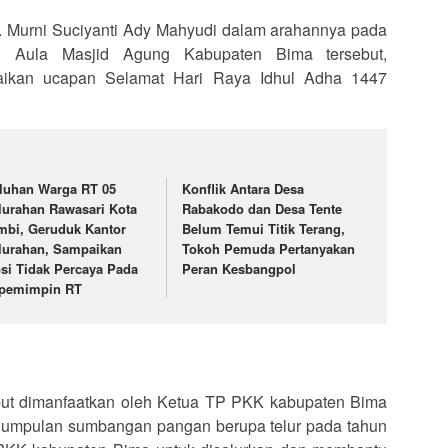
 Murni Suciyanti Ady Mahyudi dalam arahannya pada
i Aula Masjid Agung Kabupaten Bima tersebut,
ikan ucapan Selamat Hari Raya Idhul Adha 1447
luhan Warga RT 05
Konflik Antara Desa
lurahan Rawasari Kota
Rabakodo dan Desa Tente
mbi, Geruduk Kantor
Belum Temui Titik Terang,
lurahan, Sampaikan
Tokoh Pemuda Pertanyakan
si Tidak Percaya Pada
Peran Kesbangpol
pemimpin RT
but dimanfaatkan oleh Ketua TP PKK kabupaten Bima
ngumpulan sumbangan pangan berupa telur pada tahun