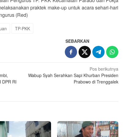
adalah Pengurus TP. PKK Kecamatan Parado dan Pokja
laksanakan praktek make-up untuk acara sehari-hari
engurus (Red)
uan
TP-PKK
SEBARKAN
Pos berikutnya
mbi,
Wabup Syah Serahkan Sapi Khurban Presiden
II DPR RI
Prabowo di Trenggalek