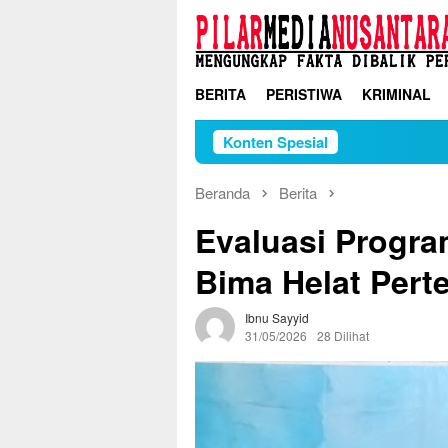
Loncat
ke
konten
BERITA
PERISTIWA
KRIMINAL
Konten Spesial
Beranda
Berita
Evaluasi Progra
Bima Helat Pert
Ibnu Sayyid
31/05/2026
28 Dilihat