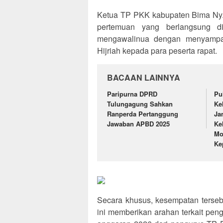
Ketua TP PKK kabupaten Bima Ny.
pertemuan yang berlangsung d
mengawalinua dengan menyampa
Hijriah kepada para peserta rapat.
BACAAN LAINNYA
Paripurna DPRD
Pu
Tulungagung Sahkan
Ke
Ranperda Pertanggung
Ja
Jawaban APBD 2025
Ke
Mo
Ke
Secara khusus, kesempatan terse
ini memberikan arahan terkait pe