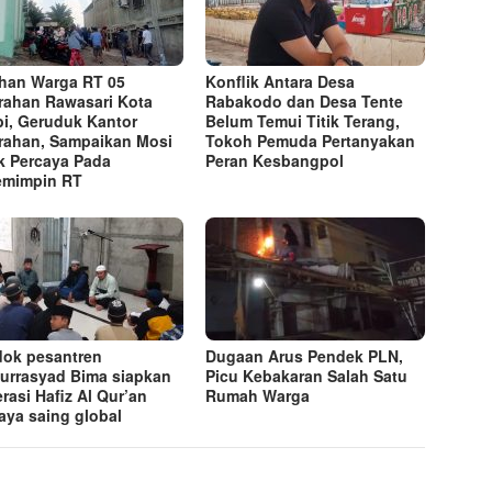
han Warga RT 05
Konflik Antara Desa
rahan Rawasari Kota
Rabakodo dan Desa Tente
i, Geruduk Kantor
Belum Temui Titik Terang,
rahan, Sampaikan Mosi
Tokoh Pemuda Pertanyakan
k Percaya Pada
Peran Kesbangpol
emimpin RT
ok pesantren
Dugaan Arus Pendek PLN,
lurrasyad Bima siapkan
Picu Kebakaran Salah Satu
rasi Hafiz Al Qur’an
Rumah Warga
aya saing global