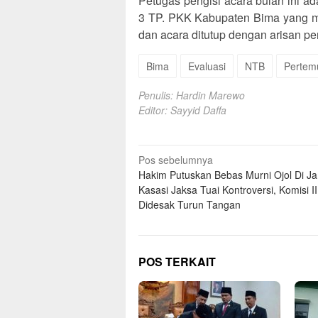
Petugas pengisi acara bulan ini 
3 TP. PKK Kabupaten Bima yang me
dan acara ditutup dengan arisan p
Bima
Evaluasi
NTB
Pertem
Penulis: Hardin Marewo
Editor: Sayyid Daffa
Navigasi
Pos sebelumnya
Hakim Putuskan Bebas Murni Ojol Di Ja
pos
Kasasi Jaksa Tuai Kontroversi, Komisi I
Didesak Turun Tangan
POS TERKAIT