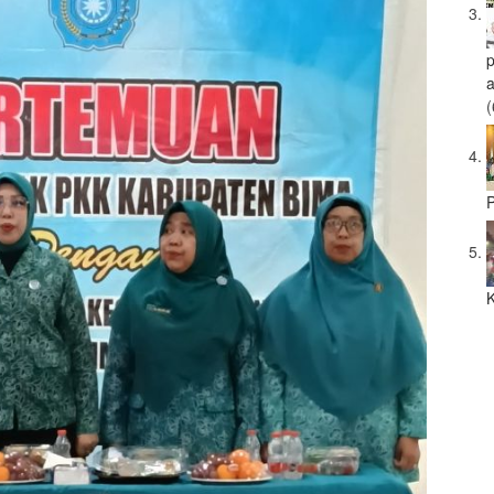
a
(
P
K