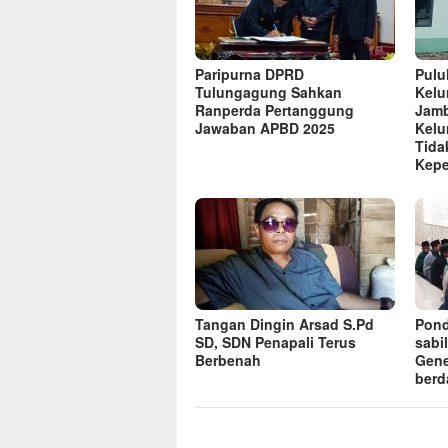
Paripurna DPRD
Pulu
Tulungagung Sahkan
Kelu
Ranperda Pertanggung
Jamb
Jawaban APBD 2025
Kelu
Tida
Kep
Tangan Dingin Arsad S.Pd
Pond
SD, SDN Penapali Terus
sabi
Berbenah
Gene
berd