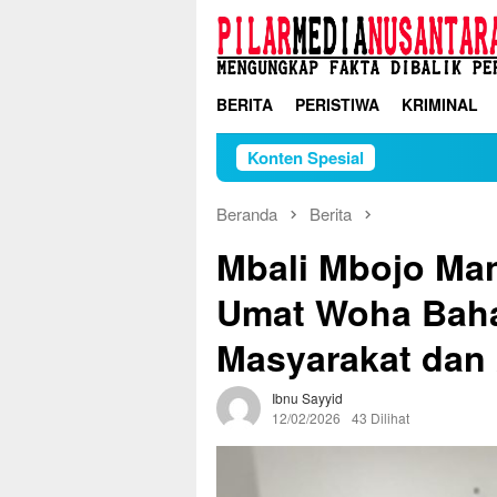
Loncat
ke
konten
BERITA
PERISTIWA
KRIMINAL
Konten Spesial
Beranda
Berita
Mbali Mbojo Man
Umat Woha Baha
Masyarakat dan
Ibnu Sayyid
12/02/2026
43 Dilihat