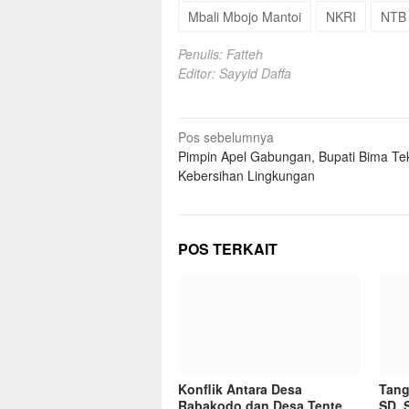
Mbali Mbojo Mantoi
NKRI
NTB
Penulis: Fatteh
Editor: Sayyid Daffa
Navigasi
Pos sebelumnya
Pimpin Apel Gabungan, Bupati Bima T
pos
Kebersihan Lingkungan
POS TERKAIT
Konflik Antara Desa
Tang
Rabakodo dan Desa Tente
SD, 