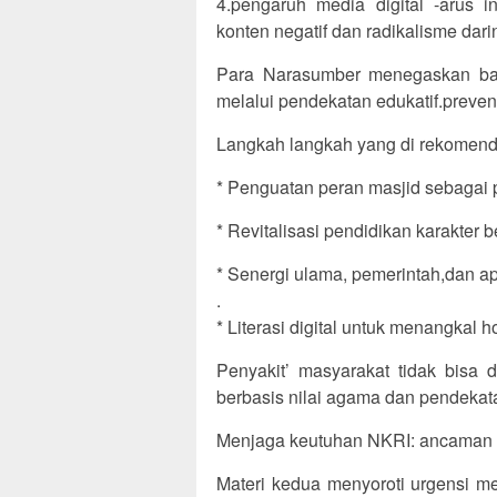
4.pengaruh media digital -arus i
konten negatif dan radikalisme dari
Para Narasumber menegaskan bah
melalui pendekatan edukatif.preventi
Langkah langkah yang di rekomenda
* Penguatan peran masjid sebagai p
* Revitalisasi pendidikan karakter 
* Senergi ulama, pemerintah,dan 
.
* Literasi digital untuk menangkal 
Penyakit’ masyarakat tidak bisa 
berbasis nilai agama dan pendekatan
Menjaga keutuhan NKRI: ancaman d
Materi kedua menyoroti urgensi m