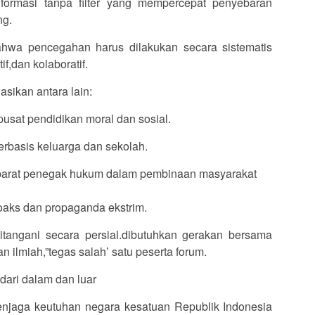
nformasi tanpa filter yang mempercepat penyebaran
ng.
wa pencegahan harus dilakukan secara sistematis
f,dan kolaboratif.
sikan antara lain:
usat pendidikan moral dan sosial.
berbasis keluarga dan sekolah.
aparat penegak hukum dalam pembinaan masyarakat
hoaks dan propaganda ekstrim.
ditangani secara persial.dibutuhkan gerakan bersama
 ilmiah,”tegas salah’ satu peserta forum.
ari dalam dan luar
enjaga keutuhan negara kesatuan Republik Indonesia