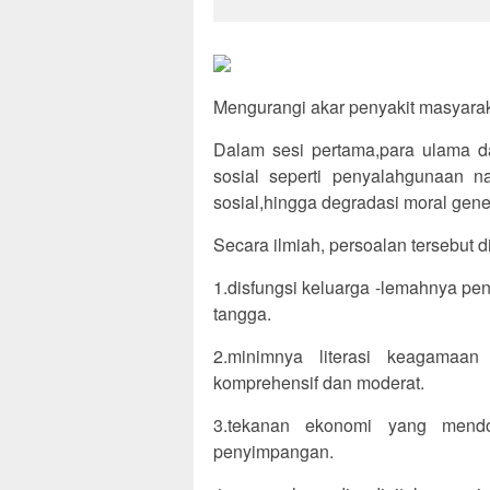
Mengurangi akar penyakit masyara
Dalam sesi pertama,para ulama d
sosial seperti penyalahgunaan na
sosial,hingga degradasi moral gen
Secara ilmiah, persoalan tersebut d
1.disfungsi keluarga -lemahnya pe
tangga.
2.minimnya literasi keagamaa
komprehensif dan moderat.
3.tekanan ekonomi yang mendo
penyimpangan.