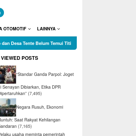
n
A OTOMOTIF
LAINNYA
Tente Belum Temui Titik Terang, Tokoh Pemuda Pertanyakan Pe
 VIEWED POSTS
“Standar Ganda Parpol: Joget
di Senayan Dibiarkan, Etika DPR
Dipertaruhkan”
(7,495)
Negara Rusuh, Ekonomi
Runtuh: Saat Rakyat Kehilangan
Sandaran
(7,165)
Pelaku usaha meminta pemerintah