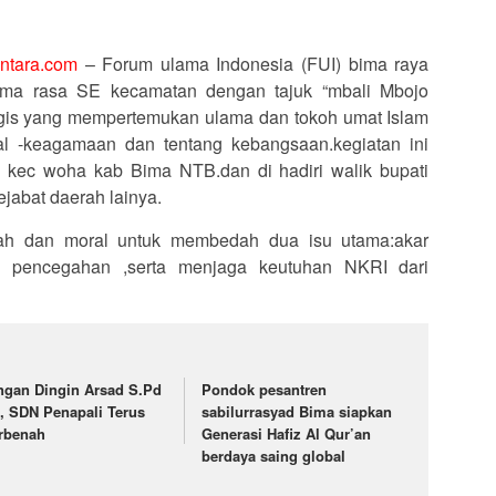
ntara.com
– Forum ulama Indonesia (FUI) bima raya
Ama rasa SE kecamatan dengan tajuk “mbali Mbojo
gis yang mempertemukan ulama dan tokoh umat Islam
l -keagamaan dan tentang kebangsaan.kegiatan ini
 kec woha kab Bima NTB.dan di hadiri walik bupati
jabat daerah lainya.
miah dan moral untuk membedah dua isu utama:akar
gi pencegahan ,serta menjaga keutuhan NKRI dari
ngan Dingin Arsad S.Pd
Pondok pesantren
, SDN Penapali Terus
sabilurrasyad Bima siapkan
rbenah
Generasi Hafiz Al Qur’an
berdaya saing global