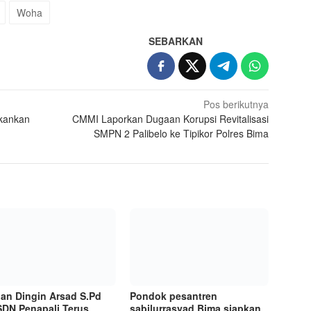
Woha
SEBARKAN
Pos berikutnya
ekankan
CMMI Laporkan Dugaan Korupsi Revitalisasi
SMPN 2 Palibelo ke Tipikor Polres Bima
an Dingin Arsad S.Pd
Pondok pesantren
SDN Penapali Terus
sabilurrasyad Bima siapkan