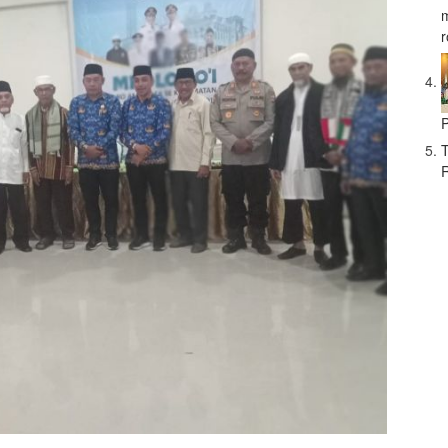
r
P
T
R