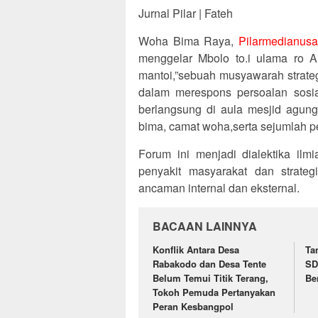
Jurnal Pilar | Fateh
Woha Bima Raya,
Pilarmedianusa
menggelar Mbolo to.i ulama ro 
mantoi,”sebuah musyawarah strate
dalam merespons persoalan sosia
berlangsung di aula mesjid agung
bima, camat woha,serta sejumlah pe
Forum ini menjadi dialektika il
penyakit masyarakat dan strate
ancaman internal dan eksternal.
BACAAN LAINNYA
Konflik Antara Desa
Ta
Rabakodo dan Desa Tente
SD
Belum Temui Titik Terang,
Be
Tokoh Pemuda Pertanyakan
Peran Kesbangpol