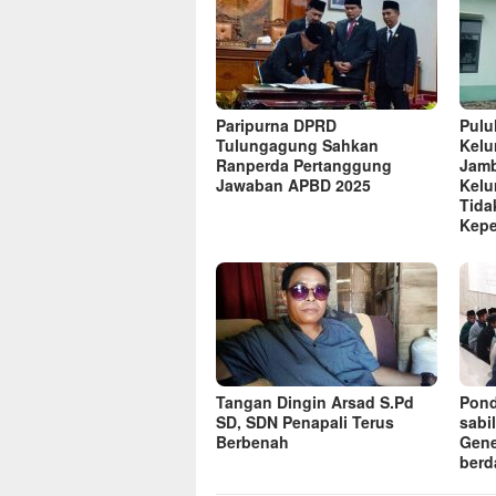
Paripurna DPRD
Pulu
Tulungagung Sahkan
Kelu
Ranperda Pertanggung
Jamb
Jawaban APBD 2025
Kelu
Tida
Kep
Tangan Dingin Arsad S.Pd
Pond
SD, SDN Penapali Terus
sabi
Berbenah
Gene
berd