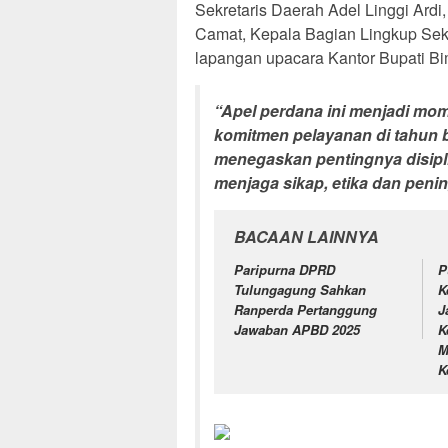
Sekretaris Daerah Adel Linggi Ard
Camat, Kepala Bagian Lingkup Sekr
lapangan upacara Kantor Bupati Bi
“Apel perdana ini menjadi mo
komitmen pelayanan di tahun 
menegaskan pentingnya disipl
menjaga sikap, etika dan penin
BACAAN LAINNYA
Paripurna DPRD
P
Tulungagung Sahkan
K
Ranperda Pertanggung
J
Jawaban APBD 2025
K
M
K