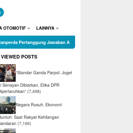
n
A OTOMOTIF
LAINNYA
anggung Jawaban APBD 2025
Puluhan Warga RT 05 Kelu
 VIEWED POSTS
“Standar Ganda Parpol: Joget
di Senayan Dibiarkan, Etika DPR
Dipertaruhkan”
(7,498)
Negara Rusuh, Ekonomi
Runtuh: Saat Rakyat Kehilangan
Sandaran
(7,166)