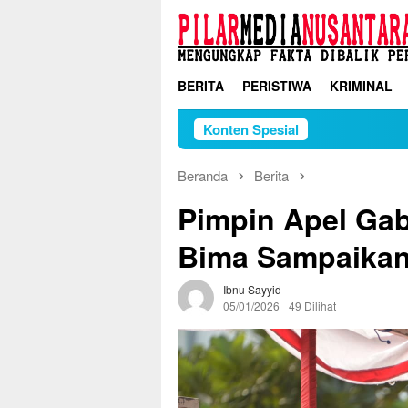
Loncat
ke
konten
BERITA
PERISTIWA
KRIMINAL
Konten Spesial
Beranda
Berita
Pimpin Apel Ga
Bima Sampaikan
Ibnu Sayyid
05/01/2026
49 Dilihat