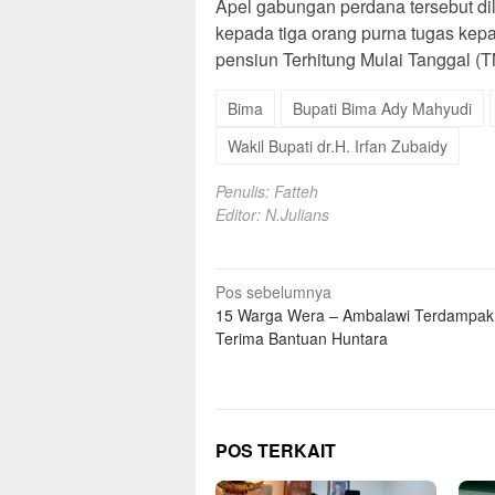
‎Apel gabungan perdana tersebut di
kepada tiga orang purna tugas ke
pensiun Terhitung Mulai Tanggal (T
Bima
Bupati Bima Ady Mahyudi
Wakil Bupati dr.H. Irfan Zubaidy
Penulis: Fatteh
Editor: N.Julians
Navigasi
Pos sebelumnya
15 Warga Wera – Ambalawi Terdampak B
pos
Terima Bantuan Huntara
POS TERKAIT