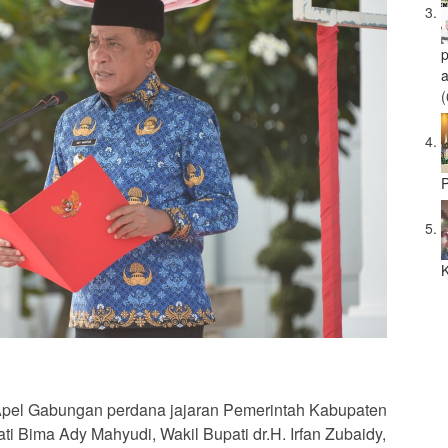
a
(
P
K
pel Gabungan perdana jajaran Pemerintah Kabupaten
ti Bima Ady Mahyudi, Wakil Bupati dr.H. Irfan Zubaidy,