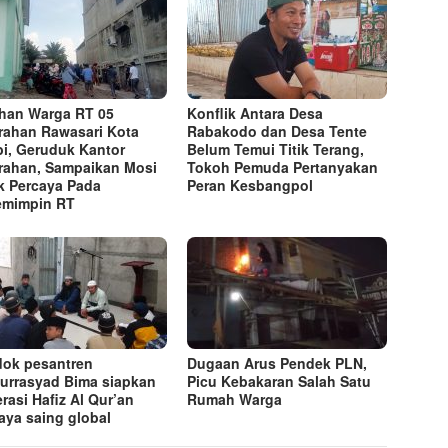
han Warga RT 05
Konflik Antara Desa
rahan Rawasari Kota
Rabakodo dan Desa Tente
i, Geruduk Kantor
Belum Temui Titik Terang,
rahan, Sampaikan Mosi
Tokoh Pemuda Pertanyakan
k Percaya Pada
Peran Kesbangpol
emimpin RT
ok pesantren
Dugaan Arus Pendek PLN,
lurrasyad Bima siapkan
Picu Kebakaran Salah Satu
rasi Hafiz Al Qur’an
Rumah Warga
aya saing global