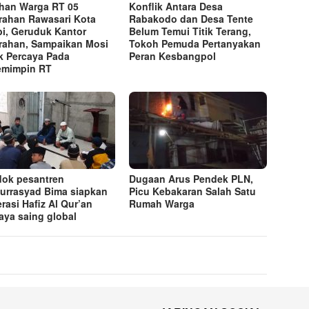
han Warga RT 05
Konflik Antara Desa
rahan Rawasari Kota
Rabakodo dan Desa Tente
i, Geruduk Kantor
Belum Temui Titik Terang,
rahan, Sampaikan Mosi
Tokoh Pemuda Pertanyakan
k Percaya Pada
Peran Kesbangpol
emimpin RT
ok pesantren
Dugaan Arus Pendek PLN,
lurrasyad Bima siapkan
Picu Kebakaran Salah Satu
rasi Hafiz Al Qur’an
Rumah Warga
aya saing global