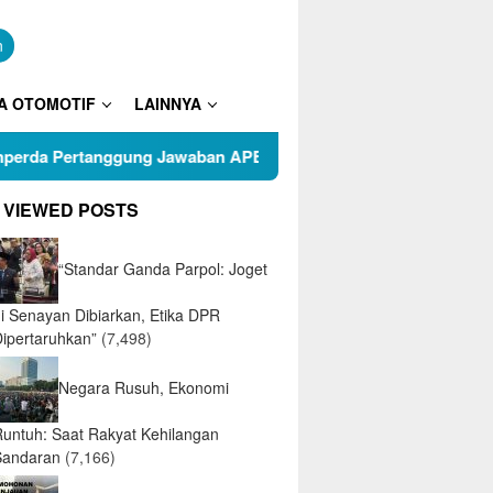
n
A OTOMOTIF
LAINNYA
gung Jawaban APBD 2025
Puluhan Warga RT 05 Kelurah
 VIEWED POSTS
“Standar Ganda Parpol: Joget
di Senayan Dibiarkan, Etika DPR
Dipertaruhkan”
(7,498)
Negara Rusuh, Ekonomi
Runtuh: Saat Rakyat Kehilangan
Sandaran
(7,166)