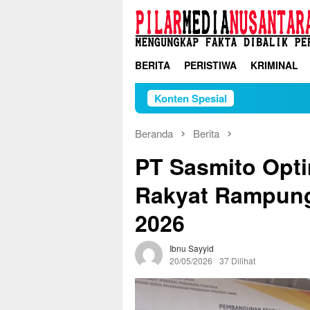
Loncat
ke
konten
BERITA
PERISTIWA
KRIMINAL
Konten Spesial
Beranda
Berita
PT Sasmito Opti
Rakyat Rampung
2026
Ibnu Sayyid
20/05/2026
37 Dilihat