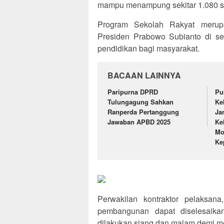
mampu menampung sekitar 1.080 sis
Program Sekolah Rakyat merup
Presiden Prabowo Subianto di se
pendidikan bagi masyarakat.
BACAAN LAINNYA
Paripurna DPRD
Pu
Tulungagung Sahkan
Ke
Ranperda Pertanggung
Ja
Jawaban APBD 2025
Ke
Mo
Ke
Perwakilan kontraktor pelaksan
pembangunan dapat diselesaikan
dilakukan siang dan malam demi 