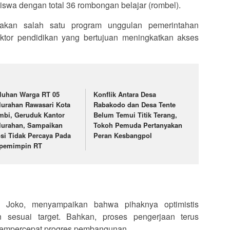
wa dengan total 36 rombongan belajar (rombel).
akan salah satu program unggulan pemerintahan
ktor pendidikan yang bertujuan meningkatkan akses
luhan Warga RT 05
Konflik Antara Desa
lurahan Rawasari Kota
Rabakodo dan Desa Tente
mbi, Geruduk Kantor
Belum Temui Titik Terang,
lurahan, Sampaikan
Tokoh Pemuda Pertanyakan
si Tidak Percaya Pada
Peran Kesbangpol
pemimpin RT
a, Joko, menyampaikan bahwa pihaknya optimistis
 sesuai target. Bahkan, proses pengerjaan terus
mempercepat progres pembangunan.