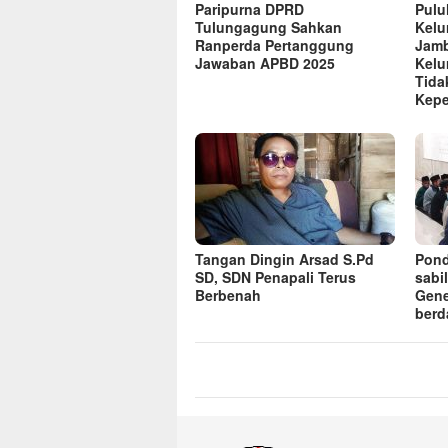
Paripurna DPRD
Pulu
Tulungagung Sahkan
Kelu
Ranperda Pertanggung
Jamb
Jawaban APBD 2025
Kelu
Tida
Kep
Tangan Dingin Arsad S.Pd
Pond
SD, SDN Penapali Terus
sabi
Berbenah
Gene
berd