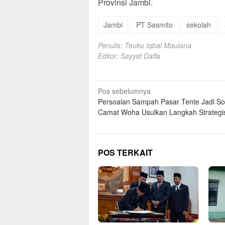
Provinsi Jambi.
Jambi
PT Sasmito
sekolah
Penulis: Teuku Iqbal Maulana
Editor: Sayyid Daffa
Navigasi
Pos sebelumnya
Persoalan Sampah Pasar Tente Jadi So
pos
Camat Woha Usulkan Langkah Strategi
POS TERKAIT