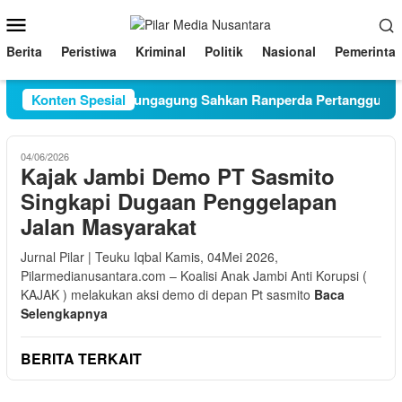
Loncat
Menu
ke
Mobile
konten
Berita
Peristiwa
Kriminal
Politik
Nasional
Pemerinta
Paripurna DPRD Tulungagung Sahkan Ranperda Pertanggung 
Konten Spesial
04/06/2026
Kajak Jambi Demo PT Sasmito
Singkapi Dugaan Penggelapan
Jalan Masyarakat
Jurnal Pilar | Teuku Iqbal Kamis, 04Mei 2026,
Pilarmedianusantara.com – Koalisi Anak Jambi Anti Korupsi (
KAJAK ) melakukan aksi demo di depan Pt sasmito
Baca
Selengkapnya
BERITA TERKAIT