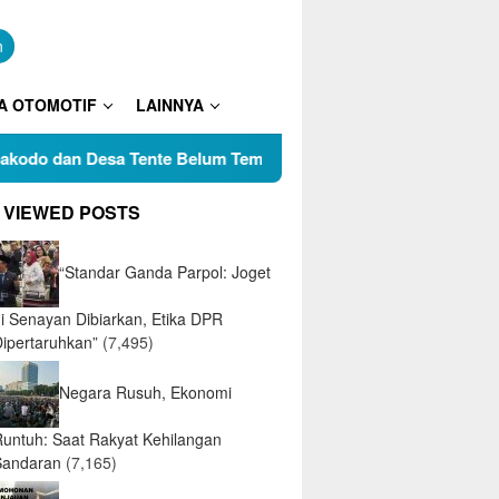
n
A OTOMOTIF
LAINNYA
Desa Tente Belum Temui Titik Terang, Tokoh Pemuda Pertanyak
 VIEWED POSTS
“Standar Ganda Parpol: Joget
di Senayan Dibiarkan, Etika DPR
Dipertaruhkan”
(7,495)
Negara Rusuh, Ekonomi
Runtuh: Saat Rakyat Kehilangan
Sandaran
(7,165)