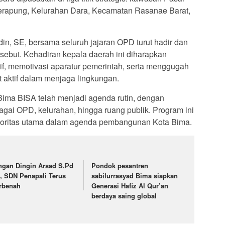
Terapung, Kelurahan Dara, Kecamatan Rasanae Barat,
in, SE, bersama seluruh jajaran OPD turut hadir dan
rsebut. Kehadiran kepala daerah ini diharapkan
f, memotivasi aparatur pemerintah, serta menggugah
t aktif dalam menjaga lingkungan.
ima BISA telah menjadi agenda rutin, dengan
gai OPD, kelurahan, hingga ruang publik. Program ini
rioritas utama dalam agenda pembangunan Kota Bima.
ngan Dingin Arsad S.Pd
Pondok pesantren
, SDN Penapali Terus
sabilurrasyad Bima siapkan
rbenah
Generasi Hafiz Al Qur’an
berdaya saing global