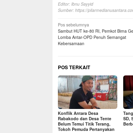
Editor: Ibnu Sayyid
Sumber:
https://pilarmedianusantara.c
Navigasi
Pos sebelumnya
Sambut HUT ke-80 RI, Pemkot Bima Ge
pos
Lomba Antar-OPD Penuh Semangat
Kebersamaan
POS TERKAIT
Konflik Antara Desa
Tang
Rabakodo dan Desa Tente
SD, 
Belum Temui Titik Terang,
Ber
Tokoh Pemuda Pertanyakan