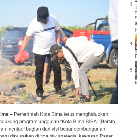
a
(
P
K
Bima
– Pemerintah Kota Bima terus menghidupkan
dukung program unggulan “Kota Bima BISA” (Bersih,
telah menjadi bagian dari visi besar pembangunan
aru dipusatkan di tiga titik strategis: kawasan Pasar