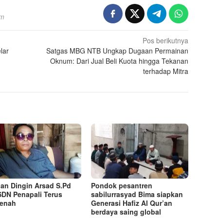
om
Pos berikutnya
lar
Satgas MBG NTB Ungkap Dugaan Permainan
Oknum: Dari Jual Beli Kuota hingga Tekanan
terhadap Mitra
an Dingin Arsad S.Pd
Pondok pesantren
SDN Penapali Terus
sabilurrasyad Bima siapkan
benah
Generasi Hafiz Al Qur’an
berdaya saing global