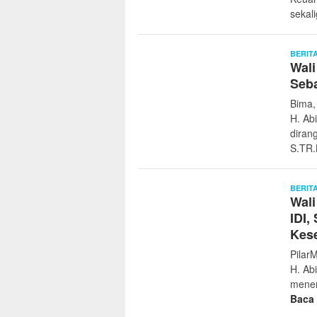
sekal
BERIT
Wali
Seb
Bima,
H. Ab
diran
S.TR
BERIT
Wali
IDI,
Kes
Pilar
H. Ab
mener
Baca