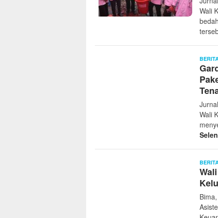
Jurna
Wali 
bedah
terse
BERIT
Gard
Pak
Ten
Jurna
Wali 
menye
Sele
BERIT
Wali
Kelu
Bima,
Asist
Keuan