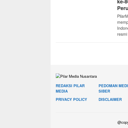
ke-8
Peru
Pilar
mempe
Indon
resm
REDAKSI PILAR
PEDOMAN MED
MEDIA
SIBER
PRIVACY POLICY
DISCLAIMER
@copyr