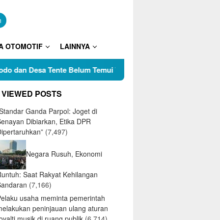
n
A OTOMOTIF
LAINNYA
sa Tente Belum Temui Titik Terang, Tokoh Pemuda Pertanyakan
 VIEWED POSTS
Standar Ganda Parpol: Joget di
Senayan Dibiarkan, Etika DPR
Dipertaruhkan”
(7,497)
Negara Rusuh, Ekonomi
Runtuh: Saat Rakyat Kehilangan
Sandaran
(7,166)
Pelaku usaha meminta pemerintah
melakukan peninjauan ulang aturan
oyalti musik di ruang publik
(6,714)