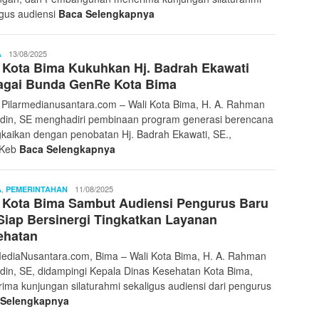
igus audiensi
Baca Selengkapnya
Ibnu
13/08/2025
A
 Kota Bima Kukuhkan Hj. Badrah Ekawati
Sayyid
agai Bunda GenRe Kota Bima
 Pilarmedianusantara.com – Wali Kota Bima, H. A. Rahman
idin, SE menghadiri pembinaan program generasi berencana
gkaikan dengan penobatan Hj. Badrah Ekawati, SE.,
.Keb
Baca Selengkapnya
,
Redaksi
11/08/2025
A
PEMERINTAHAN
 Kota Bima Sambut Audiensi Pengurus Baru
Pilar
Media
 Siap Bersinergi Tingkatkan Layanan
ehatan
MediaNusantara.com, Bima – Wali Kota Bima, H. A. Rahman
idin, SE, didampingi Kepala Dinas Kesehatan Kota Bima,
ima kunjungan silaturahmi sekaligus audiensi dari pengurus
 Selengkapnya