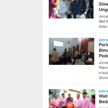
Sisw
Ung
Jurna
Wali 
Gelar
BERIT
Peri
Bima
Ped
Jurna
Pilar
e-bud
(Komi
BERIT
Wali
Bed