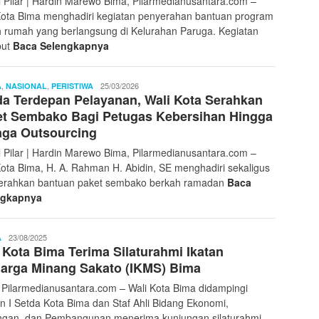
l Pilar | Hardin Marewo Bima, Pilarmedianusantara.com –
Kota Bima menghadiri kegiatan penyerahan bantuan program
 rumah yang berlangsung di Kelurahan Paruga. Kegiatan
but
Baca Selengkapnya
,
,
Ibnu
25/03/2026
A
NASIONAL
PERISTIWA
a Terdepan Pelayanan, Wali Kota Serahkan
Sayyid
et Sembako Bagi Petugas Kebersihan Hingga
aga Outsourcing
l Pilar | Hardin Marewo Bima, Pilarmedianusantara.com –
Kota Bima, H. A. Rahman H. Abidin, SE menghadiri sekaligus
rahkan bantuan paket sembako berkah ramadan
Baca
ngkapnya
Ibnu
23/08/2025
A
 Kota Bima Terima Silaturahmi Ikatan
Sayyid
arga Minang Sakato (IKMS) Bima
 Pilarmedianusantara.com – Wali Kota Bima didampingi
en I Setda Kota Bima dan Staf Ahli Bidang Ekonomi,
gan, dan Pembangunan menerima kunjungan silaturahmi