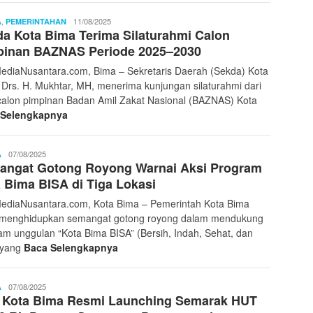
,
Redaksi
11/08/2025
A
PEMERINTAHAN
a Kota Bima Terima Silaturahmi Calon
Pilar
Media
pinan BAZNAS Periode 2025–2030
MediaNusantara.com, Bima – Sekretaris Daerah (Sekda) Kota
 Drs. H. Mukhtar, MH, menerima kunjungan silaturahmi dari
calon pimpinan Badan Amil Zakat Nasional (BAZNAS) Kota
 Selengkapnya
Redaksi
07/08/2025
A
angat Gotong Royong Warnai Aksi Program
Pilar
Media
 Bima BISA di Tiga Lokasi
MediaNusantara.com, Kota Bima – Pemerintah Kota Bima
 menghidupkan semangat gotong royong dalam mendukung
am unggulan “Kota Bima BISA” (Bersih, Indah, Sehat, dan
, yang
Baca Selengkapnya
Redaksi
07/08/2025
A
i Kota Bima Resmi Launching Semarak HUT
Pilar
Media