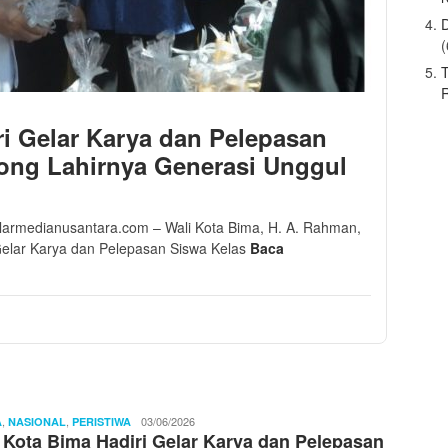
(
T
R
ri Gelar Karya dan Pelepasan
ong Lahirnya Generasi Unggul
Pilarmedianusantara.com – Wali Kota Bima, H. A. Rahman,
 Gelar Karya dan Pelepasan Siswa Kelas
Baca
,
,
Ibnu
03/06/2026
A
NASIONAL
PERISTIWA
 Kota Bima Hadiri Gelar Karya dan Pelepasan
Sayyid