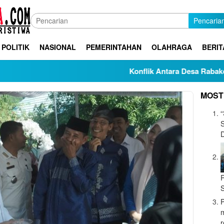
Pencaria
POLITIK
NASIONAL
PEMERINTAHAN
OLAHRAGA
BERIT
Konflik Antara Desa Rabakodo dan De
MOST
“
r