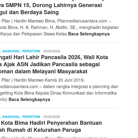
a SMPN 15, Dorong Lahirnya Generasi
gul dan Berdaya Saing
l Pilar | Hardin Marewo Bima, Pilarmedianusantara.com –
Kota Bima, H. A. Rahman, H. Abidin, SE., menghadiri kegiatan
 Karya dan Pelepasan Siswa Kelas
Baca Selengkapnya
,
,
Ibnu
03/06/2026
A
NASIONAL
PERISTIWA
ngati Hari Lahir Pancasila 2026, Wali Kota
Sayyid
 Ajak ASN Jadikan Pancasila sebagai
oman dalam Melayani Masyarakat
l Pilar | Hardin Marewo Kamis 20 Juni 2019,
medianusantara.com – dalam rangka integrasi e-planning dan
getting Kota Bima Kepala Dinas Komunikasi dan Informatika
nfo)
Baca Selengkapnya
,
,
Ibnu
03/06/2026
A
NASIONAL
PERISTIWA
 Kota Bima Hadiri Penyerahan Bantuan
Sayyid
ah Rumah di Kelurahan Paruga