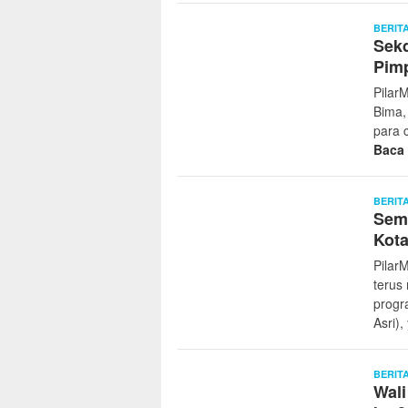
BERIT
Sekd
Pim
Pilar
Bima,
para 
Baca
BERIT
Sem
Kota
Pilar
terus
progr
Asri)
BERIT
Wal