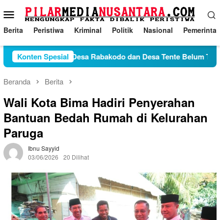
Loncat
Menu
ke
Mobile
konten
Berita
Peristiwa
Kriminal
Politik
Nasional
Pemerinta
Konflik Antara Desa Rabakodo dan Desa Tente Belum Temui Titi
Konten Spesial
Beranda
Berita
Wali Kota Bima Hadiri Penyerahan
Bantuan Bedah Rumah di Kelurahan
Paruga
Ibnu Sayyid
03/06/2026
20 Dilihat