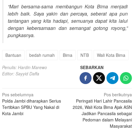
“Mari bersama-sama membangun Kota Bima menjadi
lebih baik. Saya yakin dan percaya, seberat apa pun
tantangan yang kita hadapi, semuanya dapat kita lalui
dengan kebersamaan dan semangat gotong royong,”
pungkasnya.
Bantuan
bedah rumah
Bima
NTB
Wali Kota Bima
Penulis: Hardin Marewo
SEBARKAN
Editor: Sayyid Daffa
Navigasi
Pos sebelumnya
Pos berikutnya
Polda Jambi diharapkan Serius
Peringati Hari Lahir Pancasila
pos
Tertibkan SPBU Yang Nakal di
2026, Wali Kota Bima Ajak ASN
Kota Jambi
Jadikan Pancasila sebagai
Pedoman dalam Melayani
Masyarakat