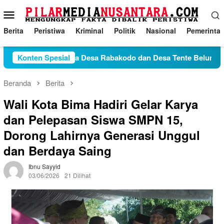
Loncat
Menu
ke
Mobile
konten
Berita
Peristiwa
Kriminal
Politik
Nasional
Pemerinta
Konflik Antara Desa Rabakodo dan Desa Tente Belum Temui T
Konten Spesial
Beranda
Berita
Wali Kota Bima Hadiri Gelar Karya
dan Pelepasan Siswa SMPN 15,
Dorong Lahirnya Generasi Unggul
dan Berdaya Saing
Ibnu Sayyid
03/06/2026
21 Dilihat