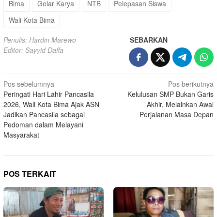
Bima
Gelar Karya
NTB
Pelepasan Siswa
Wali Kota Bima
Penulis: Hardin Marewo
SEBARKAN
Editor: Sayyid Daffa
Navigasi
Pos sebelumnya
Pos berikutnya
Peringati Hari Lahir Pancasila
Kelulusan SMP Bukan Garis
pos
2026, Wali Kota Bima Ajak ASN
Akhir, Melainkan Awal
Jadikan Pancasila sebagai
Perjalanan Masa Depan
Pedoman dalam Melayani
Masyarakat
POS TERKAIT