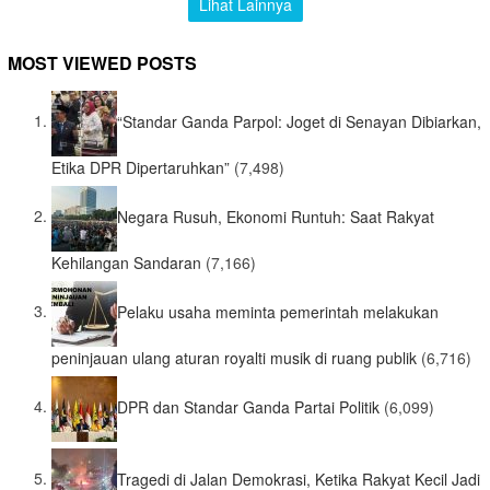
Lihat Lainnya
MOST VIEWED POSTS
“Standar Ganda Parpol: Joget di Senayan Dibiarkan,
Etika DPR Dipertaruhkan”
(7,498)
Negara Rusuh, Ekonomi Runtuh: Saat Rakyat
Kehilangan Sandaran
(7,166)
Pelaku usaha meminta pemerintah melakukan
peninjauan ulang aturan royalti musik di ruang publik
(6,716)
DPR dan Standar Ganda Partai Politik
(6,099)
Tragedi di Jalan Demokrasi, Ketika Rakyat Kecil Jadi