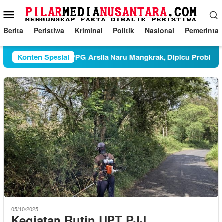
Loncat
Menu
ke
Mobile
konten
Berita
Peristiwa
Kriminal
Politik
Nasional
Pemerinta
Konten Spesial
Dua Bulan SPPG Arsila Naru Mangkrak, Dipicu Problem Int
05/10/2025
Kegiatan Rutin UPT PJJ