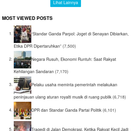
Lihat Lainnya
MOST VIEWED POSTS
“Standar Ganda Parpol: Joget di Senayan Dibiarkan,
Etika DPR Dipertaruhkan”
(7,500)
Negara Rusuh, Ekonomi Runtuh: Saat Rakyat
Kehilangan Sandaran
(7,170)
Pelaku usaha meminta pemerintah melakukan
peninjauan ulang aturan royalti musik di ruang publik
(6,718)
DPR dan Standar Ganda Partai Politik
(6,101)
Tragedi di Jalan Demokrasi, Ketika Rakyat Kecil Jadi