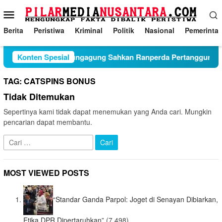
Loncat
Menu
ke
Mobile
konten
Berita
Peristiwa
Kriminal
Politik
Nasional
Pemerinta
Paripurna DPRD Tulungagung Sahkan Ranperda Pertanggung 
Konten Spesial
TAG:
CATSPINS BONUS
Tidak Ditemukan
Sepertinya kami tidak dapat menemukan yang Anda cari. Mungkin
pencarian dapat membantu.
Cari
untuk:
MOST VIEWED POSTS
“Standar Ganda Parpol: Joget di Senayan Dibiarkan,
Etika DPR Dipertaruhkan”
(7,498)