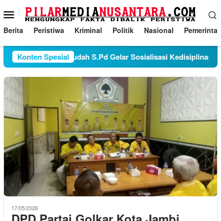
Loncat
Menu
ke
Mobile
konten
Berita
Peristiwa
Kriminal
Politik
Nasional
Pemerinta
pala Sekolah Juraudah S.Pd Gelar Sosialisasi Kedisiplinan dan 
Konten Spesial
17/05/2026
DPD Partai Golkar Kota Jambi