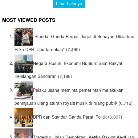
Lihat Lainnya
MOST VIEWED POSTS
“Standar Ganda Parpol: Joget di Senayan Dibiarkan,
Etika DPR Dipertaruhkan”
(7,495)
Negara Rusuh, Ekonomi Runtuh: Saat Rakyat
Kehilangan Sandaran
(7,166)
Pelaku usaha meminta pemerintah melakukan
peninjauan ulang aturan royalti musik di ruang publik
(6,712)
DPR dan Standar Ganda Partai Politik
(6,097)
Tragedi di Jalan Demokrasi, Ketika Rakyat Kecil Jadi