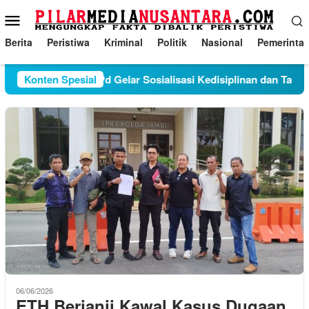
Loncat
Menu
ke
Mobile
konten
Berita
Peristiwa
Kriminal
Politik
Nasional
Pemerinta
olah Juraudah S.Pd Gelar Sosialisasi Kedisiplinan dan Tatatert
Konten Spesial
06/06/2026
ETH Berjanji Kawal Kasus Dugaan