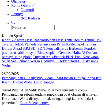
Olahraga
Berita Otomotif
Otomotif
Lainnya
Box Redaksi
Konten Spesial
Konflik Antara Desa Rabakodo dan Desa Tente Belum Temui Titik
Terang, Tokoh Pemuda Pertanyakan Peran Kesbangpol
Tangan
Dingin Arsad S.Pd SD, SDN Penapali Terus Berbenah
Pondok
pesantren sabilurrasyad Bima siapkan Generasi Hafiz Al Qur’an
berdaya saing global
Dugaan Arus Pendek PLN, Picu Kebakaran
Salah Satu Rumah Warga
Hadirnya 3 Dokter Baru DiPuskesmas
Woha
26/09/2025
Pembangunan Gudang Pupuk dan Obat-Obatan Diduga Tanpa Izin
Resmi, Camat Woha Turun Tangan
Jurnal Pilar | Alan Sidik Bima, Pilarmedianusantara.com –
Pembangunan sebuah gudang pupuk dan obat-obatan di wilayah
Kecamatan Woha disinyalir tidak mengantongi izin resmi dari
pemerintah.
Baca Selengkapnya