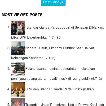
Lihat Lainnya
MOST VIEWED POSTS
“Standar Ganda Parpol: Joget di Senayan Dibiarkan,
Etika DPR Dipertaruhkan”
(7,495)
Negara Rusuh, Ekonomi Runtuh: Saat Rakyat
Kehilangan Sandaran
(7,165)
Pelaku usaha meminta pemerintah melakukan
peninjauan ulang aturan royalti musik di ruang publik
(6,712)
DPR dan Standar Ganda Partai Politik
(6,097)
Tragedi di Jalan Demokrasi, Ketika Rakyat Kecil Jadi