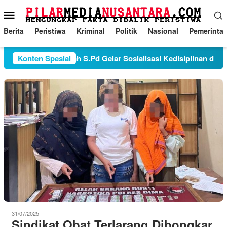
Loncat
Menu
ke
Mobile
konten
Berita
Peristiwa
Kriminal
Politik
Nasional
Pemerinta
a Sekolah Juraudah S.Pd Gelar Sosialisasi Kedisiplinan dan Tat
Konten Spesial
31/07/2025
Sindikat Obat Terlarang Dibongkar,