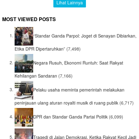
Lihat Lainnya
MOST VIEWED POSTS
“Standar Ganda Parpol: Joget di Senayan Dibiarkan,
Etika DPR Dipertaruhkan”
(7,498)
Negara Rusuh, Ekonomi Runtuh: Saat Rakyat
Kehilangan Sandaran
(7,166)
Pelaku usaha meminta pemerintah melakukan
peninjauan ulang aturan royalti musik di ruang publik
(6,717)
DPR dan Standar Ganda Partai Politik
(6,099)
Tragedi di Jalan Demokrasi, Ketika Rakyat Kecil Jadi