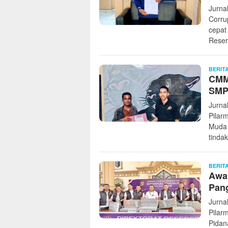
Jurna
Corru
cepat 
Rese
BERIT
CMMI
SMPN
Jurnal
Pilar
Muda 
tinda
BERIT
Awal
Pan
Jurna
Pilar
Pidan