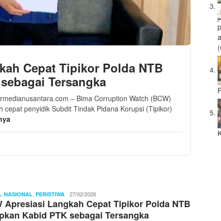
a
(
kah Cepat Tipikor Polda NTB
 sebagai Tersangka
P
Pilarmedianusantara.com – Bima Corruption Watch (BCW)
 cepat penyidik Subdit Tindak Pidana Korupsi (Tipikor)
nya
K
,
,
Ibnu
27/02/2026
A
NASIONAL
PERISTIWA
Apresiasi Langkah Cepat Tipikor Polda NTB
Sayyid
pkan Kabid PTK sebagai Tersangka