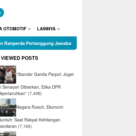
n
A OTOMOTIF
LAINNYA
rda Pertanggung Jawaban APBD 2025
Puluhan Warga R
 VIEWED POSTS
“Standar Ganda Parpol: Joget
di Senayan Dibiarkan, Etika DPR
Dipertaruhkan”
(7,498)
Negara Rusuh, Ekonomi
Runtuh: Saat Rakyat Kehilangan
Sandaran
(7,166)