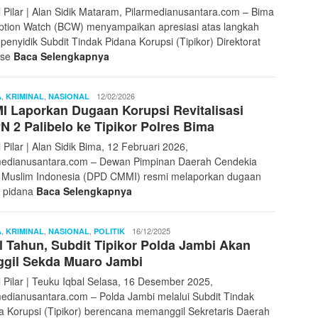
l Pilar | Alan Sidik Mataram, Pilarmedianusantara.com – Bima
ption Watch (BCW) menyampaikan apresiasi atas langkah
penyidik Subdit Tindak Pidana Korupsi (Tipikor) Direktorat
rse
Baca Selengkapnya
,
,
Ibnu
12/02/2026
A
KRIMINAL
NASIONAL
 Laporkan Dugaan Korupsi Revitalisasi
Sayyid
 2 Palibelo ke Tipikor Polres Bima
 Pilar | Alan Sidik Bima, 12 Februari 2026,
medianusantara.com – Dewan Pimpinan Daerah Cendekia
Muslim Indonesia (DPD CMMI) resmi melaporkan dugaan
k pidana
Baca Selengkapnya
,
,
,
Ibnu
16/12/2025
A
KRIMINAL
NASIONAL
POLITIK
 Tahun, Subdit Tipikor Polda Jambi Akan
Sayyid
ggil Sekda Muaro Jambi
l Pilar | Teuku Iqbal Selasa, 16 Desember 2025,
medianusantara.com – Polda Jambi melalui Subdit Tindak
a Korupsi (Tipikor) berencana memanggil Sekretaris Daerah