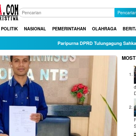
Pencaria
POLITIK
NASIONAL
PEMERINTAHAN
OLAHRAGA
BERIT
Paripurna DPRD Tulungagung Sahkan Ranpe
MOST