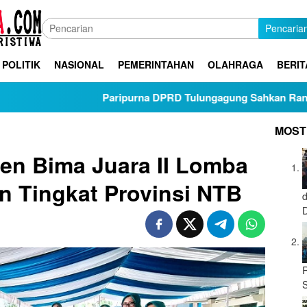
Pencaria
POLITIK
NASIONAL
PEMERINTAHAN
OLAHRAGA
BERIT
Paripurna DPRD Tulungagung Sahkan Ranperda Pertang
MOST
en Bima Juara II Lomba
n Tingkat Provinsi NTB