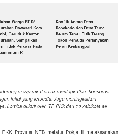
luhan Warga RT 05
Konflik Antara Desa
lurahan Rawasari Kota
Rabakodo dan Desa Tente
mbi, Geruduk Kantor
Belum Temui Titik Terang,
lurahan, Sampaikan
Tokoh Pemuda Pertanyakan
si Tidak Percaya Pada
Peran Kesbangpol
pemimpin RT
ndorong masyarakat untuk meningkatkan konsumsi
gan lokal yang tersedia. Juga meningkatkan
 Lomba diikuti oleh TP PKk dari 10 kab/kota se
n PKK Provinsi NTB melalui Pokja III melaksanakan