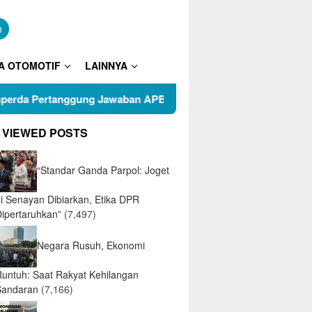
n
A OTOMOTIF
LAINNYA
gung Jawaban APBD 2025
Puluhan Warga RT 05 Kelurah
 VIEWED POSTS
“Standar Ganda Parpol: Joget
di Senayan Dibiarkan, Etika DPR
Dipertaruhkan”
(7,497)
Negara Rusuh, Ekonomi
Runtuh: Saat Rakyat Kehilangan
Sandaran
(7,166)