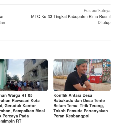
Pos berikutnya
kan
MTQ Ke-33 Tingkat Kabupaten Bima Resmi
ian
Ditutup
han Warga RT 05
Konflik Antara Desa
rahan Rawasari Kota
Rabakodo dan Desa Tente
i, Geruduk Kantor
Belum Temui Titik Terang,
rahan, Sampaikan Mosi
Tokoh Pemuda Pertanyakan
k Percaya Pada
Peran Kesbangpol
emimpin RT