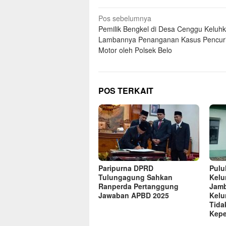
Navigasi
Pos sebelumnya
Pemilik Bengkel di Desa Cenggu Keluh
pos
Lambannya Penanganan Kasus Pencur
Motor oleh Polsek Belo
POS TERKAIT
Paripurna DPRD
Pulu
Tulungagung Sahkan
Kelu
Ranperda Pertanggung
Jamb
Jawaban APBD 2025
Kelu
Tida
Kep