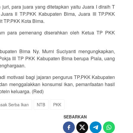
uri, para juara yang ditetapkan yaitu Juara I diraih T
uara II TP.PKK Kabupaten Bima, Juara III TP.PKK
t TP.PKK Kota Bima.
gam para pemenang diserahkan oleh Ketua TP PKK
bupaten Bima Ny. Murni Suciyanti mengungkapkan,
okja III TP PKK Kabupaten Bima berupa Piala, uang
enghargaan.
jadi motivasi bagi jajaran pengurus TP.PKK Kabupaten
dan menggalakkan konsumsi ikan, pemanfaatan hasil
tein keluarga. (Red)
sak Serba Ikan
NTB
PKK
SEBARKAN