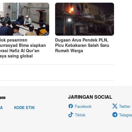
ok pesantren
Dugaan Arus Pendek PLN,
lurrasyad Bima siapkan
Picu Kebakaran Salah Satu
rasi Hafiz Al Qur’an
Rumah Warga
aya saing global
JARINGAN SOCIAL
Facebook
Twitter
IA
KODE ETIK
Tiktok
Telegr