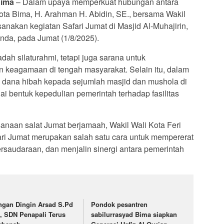
Bima
– Dalam upaya memperkuat hubungan antara
ota Bima, H. Arahman H. Abidin, SE., bersama Wakil
sanakan kegiatan Safari Jumat di Masjid Al-Muhajirin,
da, pada Jumat (1/8/2025).
dah silaturahmi, tetapi juga sarana untuk
dan keagamaan di tengah masyarakat. Selain itu, dalam
n dana hibah kepada sejumlah masjid dan mushola di
 bentuk kepedulian pemerintah terhadap fasilitas
naan salat Jumat berjamaah, Wakil Wali Kota Feri
i Jumat merupakan salah satu cara untuk mempererat
saudaraan, dan menjalin sinergi antara pemerintah
ngan Dingin Arsad S.Pd
Pondok pesantren
, SDN Penapali Terus
sabilurrasyad Bima siapkan