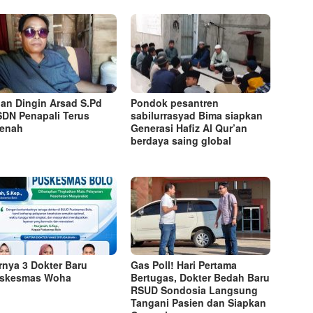
an Dingin Arsad S.Pd
Pondok pesantren
SDN Penapali Terus
sabilurrasyad Bima siapkan
benah
Generasi Hafiz Al Qur’an
berdaya saing global
rnya 3 Dokter Baru
Gas Poll! Hari Pertama
uskesmas Woha
Bertugas, Dokter Bedah Baru
RSUD Sondosia Langsung
Tangani Pasien dan Siapkan