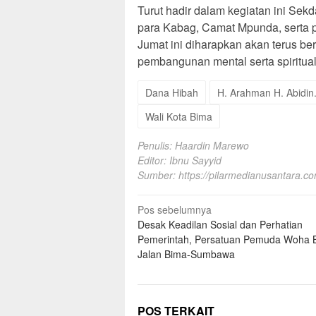
Turut hadir dalam kegiatan ini Sekd
para Kabag, Camat Mpunda, serta 
Jumat ini diharapkan akan terus be
pembangunan mental serta spiritual
Dana Hibah
H. Arahman H. Abidin
Wali Kota Bima
Penulis: Haardin Marewo
Editor: Ibnu Sayyid
Sumber:
https://pilarmedianusantara.c
Navigasi
Pos sebelumnya
Desak Keadilan Sosial dan Perhatian
pos
Pemerintah, Persatuan Pemuda Woha B
Jalan Bima-Sumbawa
POS TERKAIT