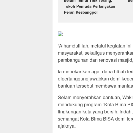
Belum Temui Titik Terang,
Be
Tokoh Pemuda Pertanyakan
Peran Kesbangpol
“Alhamdulillah, melalui kegiatan in
masyarakat, sekaligus menyerahka
pembangunan dan renovasi masjid,” 
Ia menekankan agar dana hibah ter
dipertanggungjawabkan demi kepen
bantuan tersebut membawa manfaat n
Selain menyerahkan bantuan, Wakil
mendukung program “Kota Bima BIS
lingkungan kota yang bersih, indah
semangat Kota Bima BISA demi terc
ajaknya.