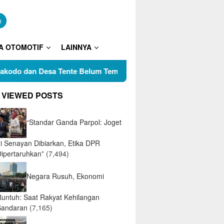
n
A OTOMOTIF
LAINNYA
Desa Tente Belum Temui Titik Terang, Tokoh Pemuda Pertanyak
 VIEWED POSTS
“Standar Ganda Parpol: Joget
di Senayan Dibiarkan, Etika DPR
Dipertaruhkan”
(7,494)
Negara Rusuh, Ekonomi
Runtuh: Saat Rakyat Kehilangan
Sandaran
(7,165)