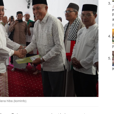
a
(
P
K
dana hiba (kominfo)