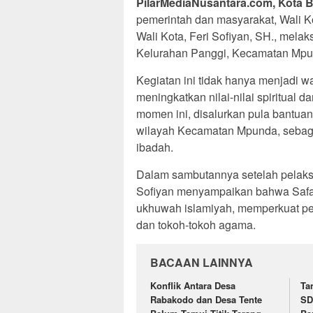
PilarMediaNusantara.com, Kota 
pemerintah dan masyarakat, Wali K
Wali Kota, Feri Sofiyan, SH., melak
Kelurahan Panggi, Kecamatan Mpun
Kegiatan ini tidak hanya menjadi wa
meningkatkan nilai-nilai spiritual 
momen ini, disalurkan pula bantua
wilayah Kecamatan Mpunda, sebagai
ibadah.
Dalam sambutannya setelah pelaksa
Sofiyan menyampaikan bahwa Safar
ukhuwah islamiyah, memperkuat per
dan tokoh-tokoh agama.
BACAAN LAINNYA
Konflik Antara Desa
Ta
Rabakodo dan Desa Tente
SD