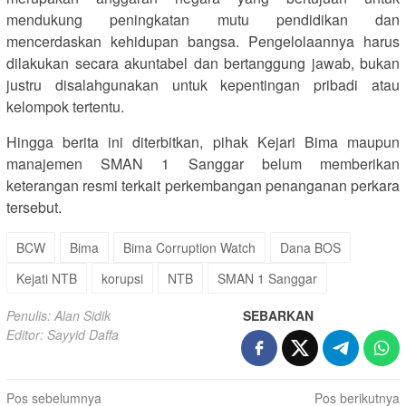
mendukung peningkatan mutu pendidikan dan
mencerdaskan kehidupan bangsa. Pengelolaannya harus
dilakukan secara akuntabel dan bertanggung jawab, bukan
justru disalahgunakan untuk kepentingan pribadi atau
kelompok tertentu.
Hingga berita ini diterbitkan, pihak Kejari Bima maupun
manajemen SMAN 1 Sanggar belum memberikan
keterangan resmi terkait perkembangan penanganan perkara
tersebut.
BCW
Bima
Bima Corruption Watch
Dana BOS
Kejati NTB
korupsi
NTB
SMAN 1 Sanggar
Penulis: Alan Sidik
SEBARKAN
Editor: Sayyid Daffa
Navigasi
Pos sebelumnya
Pos berikutnya