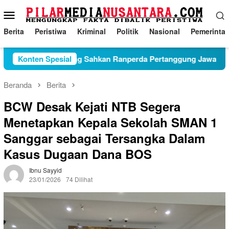
Loncat
Menu
ke
Mobile
konten
Berita
Peristiwa
Kriminal
Politik
Nasional
Pemerinta
RD Tulungagung Sahkan Ranperda Pertanggung Jawaban APBD 
Konten Spesial
Beranda
Berita
BCW Desak Kejati NTB Segera
Menetapkan Kepala Sekolah SMAN 1
Sanggar sebagai Tersangka Dalam
Kasus Dugaan Dana BOS
Ibnu Sayyid
23/01/2026
74 Dilihat