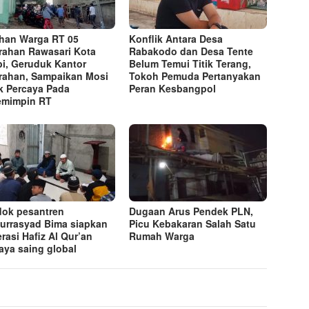
han Warga RT 05
Konflik Antara Desa
rahan Rawasari Kota
Rabakodo dan Desa Tente
i, Geruduk Kantor
Belum Temui Titik Terang,
rahan, Sampaikan Mosi
Tokoh Pemuda Pertanyakan
k Percaya Pada
Peran Kesbangpol
emimpin RT
ok pesantren
Dugaan Arus Pendek PLN,
lurrasyad Bima siapkan
Picu Kebakaran Salah Satu
rasi Hafiz Al Qur’an
Rumah Warga
aya saing global