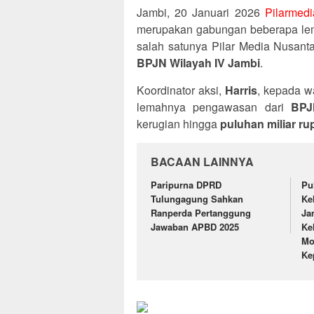
Jambi, 20 Januari 2026
Pilarmed
merupakan gabungan beberapa lem
salah satunya Pilar Media Nusant
BPJN Wilayah IV Jambi
.
Koordinator aksi,
Harris
, kepada w
lemahnya pengawasan dari
BPJ
kerugian hingga
puluhan miliar ru
BACAAN LAINNYA
Paripurna DPRD
Pu
Tulungagung Sahkan
Ke
Ranperda Pertanggung
Ja
Jawaban APBD 2025
Ke
Mo
Ke