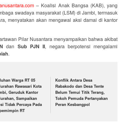
ianusantara.com
– Koalisi Anak Bangsa (KAB), yang
baga swadaya masyarakat (LSM) di Jambi, termasuk
ara, menyatakan akan mengawal aksi damai di kantor
artawan Pilar Nusantara menyampaikan bahwa akibat
N
dan
Sub PJN II
, negara berpotensi mengalami
piah
.
luhan Warga RT 05
Konflik Antara Desa
lurahan Rawasari Kota
Rabakodo dan Desa Tente
mbi, Geruduk Kantor
Belum Temui Titik Terang,
lurahan, Sampaikan
Tokoh Pemuda Pertanyakan
si Tidak Percaya Pada
Peran Kesbangpol
pemimpin RT