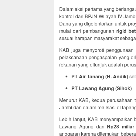
Dalam aksi pertama yang berlangs
kontrol dari BPJN Wilayah IV Jam
Dana yang digelontorkan untuk pr
mulai dari pembangunan
rigid be
sesuai harapan masyarakat sebagai
KAB juga menyoroti penggunaan b
pelaksanaan pengaspalan yang dil
rekanan yang ditunjuk adalah perus
PT Air Tanang (H. Andik)
seb
PT Lawang Agung (Sihok)
Menurut KAB, kedua perusahaan te
Jambi dan dalam realisasi di lapa
Lebih lanjut, KAB menyampaikan 
Lawang Agung dan
Rp28 miliar
anggaran karena ditemukan beberap