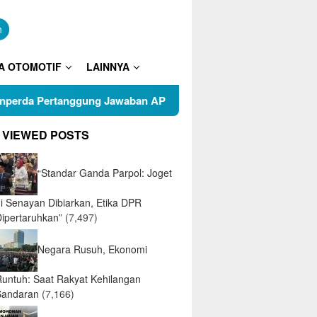
n
A OTOMOTIF
LAINNYA
gung Jawaban APBD 2025
Puluhan Warga RT 05 Kelurah
 VIEWED POSTS
“Standar Ganda Parpol: Joget
di Senayan Dibiarkan, Etika DPR
Dipertaruhkan”
(7,497)
Negara Rusuh, Ekonomi
Runtuh: Saat Rakyat Kehilangan
Sandaran
(7,166)