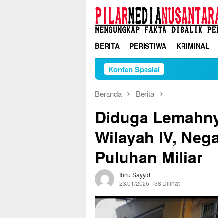
Loncat
ke
konten
BERITA
PERISTIWA
KRIMINAL
Konten Spesial
Beranda
Berita
Diduga Lemahn
Wilayah IV, Neg
Puluhan Miliar
Ibnu Sayyid
23/01/2026
38 Dilihat