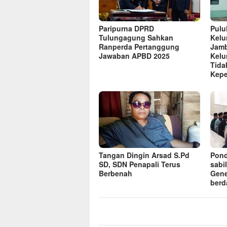
Paripurna DPRD
Pulu
Tulungagung Sahkan
Kelu
Ranperda Pertanggung
Jamb
Jawaban APBD 2025
Kelu
Tida
Kep
Tangan Dingin Arsad S.Pd
Pond
SD, SDN Penapali Terus
sabi
Berbenah
Gene
berd