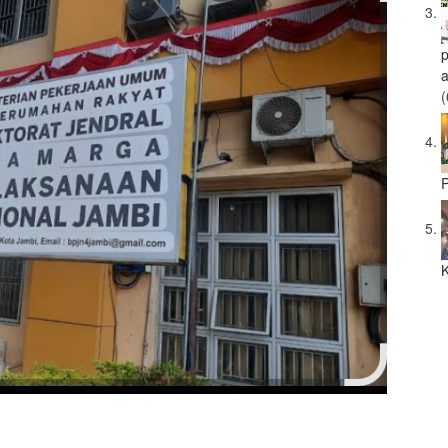
a
(
P
K