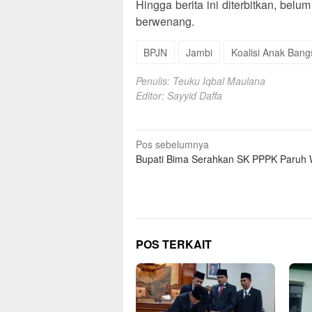
Hingga berita ini diterbitkan, bel
berwenang.
BPJN
Jambi
Koalisi Anak Bang
Penulis: Teuku Iqbal Maulana
Editor: Sayyid Daffa
Navigasi
Pos sebelumnya
Bupati Bima Serahkan SK PPPK Paruh 
pos
POS TERKAIT