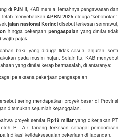
ung di
PJN II
, KAB menilai lemahnya pengawasan dan
bi telah menyebabkan
APBN 2025
diduga “kebobolan”.
oyek
jalan nasional Kerinci
disebut terkesan semrawut,
ton
hingga pekerjaan
pengaspalan
yang dinilai tidak
 wajib pajak.
ahan baku yang diduga tidak sesuai anjuran, serta
akukan pada musim hujan. Selain itu, KAB menyebut
ahaan yang dinilai kerap bermasalah, di antaranya:
agai pelaksana pekerjaan pengaspalan
rsebut sering mendapatkan proyek besar di Provinsi
ngan ditemukan sejumlah kejanggalan.
bahwa proyek senilai
Rp19 miliar
yang dikerjakan PT
oleh PT Air Tanang terkesan sebagai pemborosan
a indikasi ketidaksesuaian pekerjaan di lapangan.