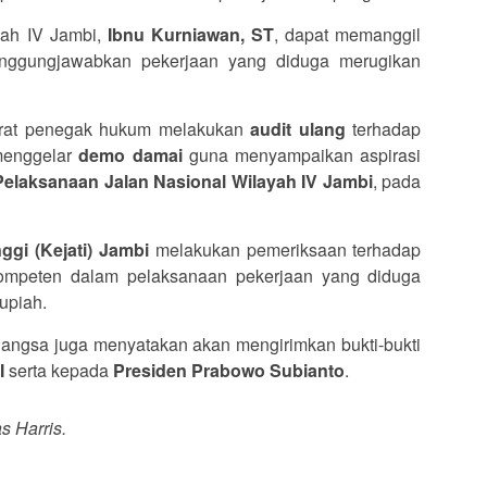
ah IV Jambi,
Ibnu Kurniawan, ST
, dapat memanggil
tanggungjawabkan pekerjaan yang diduga merugikan
parat penegak hukum melakukan
audit ulang
terhadap
menggelar
demo damai
guna menyampaikan aspirasi
Pelaksanaan Jalan Nasional Wilayah IV Jambi
, pada
ggi (Kejati) Jambi
melakukan pemeriksaan terhadap
 kompeten dalam pelaksanaan pekerjaan yang diduga
upiah.
Bangsa juga menyatakan akan mengirimkan bukti-bukti
I
serta kepada
Presiden Prabowo Subianto
.
as Harris.