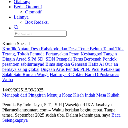
Olahraga
Berita Otomotif
Otomotif
Lainnya
Box Redaksi
Konten Spesial
Konflik Antara Desa Rabakodo dan Desa Tente Belum Temui Titik
Terang, Tokoh Pemuda Pertanyakan Peran Kesbangpol
Tangan
Dingin Arsad S.Pd SD, SDN Penapali Terus Berbenah
Pondok
pesantren sabilurrasyad Bima siapkan Generasi Hafiz Al Qur’an
berdaya saing global
Dugaan Arus Pendek PLN, Picu Kebakaran
Salah Satu Rumah Warga
Hadirnya 3 Dokter Baru DiPuskesmas
Woha
14/09/2025
15/09/2025
Menapak dari Pinggiran Menuju Kota: Kisah Indah Masa Kuliah
Penulis By Indra Jaya, S.T., S.H | Wasekjend IKA Jayabaya
Pilarmedianusantara.com – Waktu berjalan begitu cepat. Tanpa
terasa, September 2025 sudah tiba. Dalam keheningan, saya
Baca
Selengkapnya