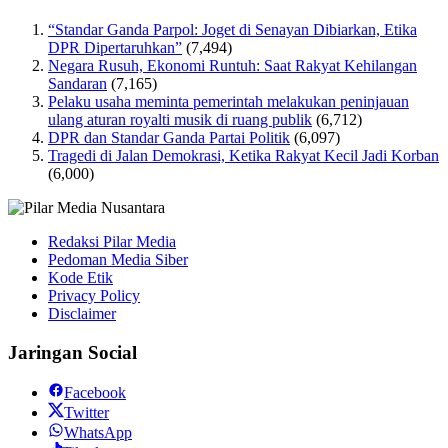
“Standar Ganda Parpol: Joget di Senayan Dibiarkan, Etika
DPR Dipertaruhkan”
(7,494)
Negara Rusuh, Ekonomi Runtuh: Saat Rakyat Kehilangan
Sandaran
(7,165)
Pelaku usaha meminta pemerintah melakukan peninjauan
ulang aturan royalti musik di ruang publik
(6,712)
DPR dan Standar Ganda Partai Politik
(6,097)
Tragedi di Jalan Demokrasi, Ketika Rakyat Kecil Jadi Korban
(6,000)
Redaksi Pilar Media
Pedoman Media Siber
Kode Etik
Privacy Policy
Disclaimer
Jaringan Social
Facebook
Twitter
WhatsApp