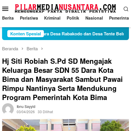
Loncat
Menu
ke
Mobile
konten
Berita
Peristiwa
Kriminal
Politik
Nasional
Pemerinta
Konflik Antara Desa Rabakodo dan Desa Tente Belum Temui
Konten Spesial
Beranda
Berita
Hj Siti Robiah S.Pd SD Mengajak
Keluarga Besar SDN 55 Dara Kota
Bima dan Masyarakat Sambut Pawai
Rimpu Nantinya Serta Mendukung
Program Pemerintah Kota Bima
Ibnu Sayyid
03/04/2026
33 Dilihat