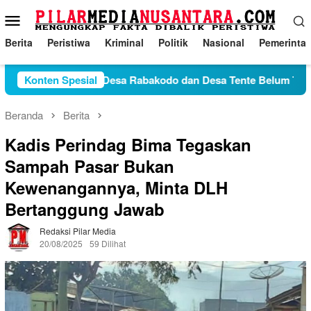
Loncat
Menu
ke
Mobile
konten
Berita
Peristiwa
Kriminal
Politik
Nasional
Pemerinta
Konflik Antara Desa Rabakodo dan Desa Tente Belum Temui Tit
Konten Spesial
Beranda
Berita
Kadis Perindag Bima Tegaskan
Sampah Pasar Bukan
Kewenangannya, Minta DLH
Bertanggung Jawab
Redaksi Pilar Media
20/08/2025
59 Dilihat