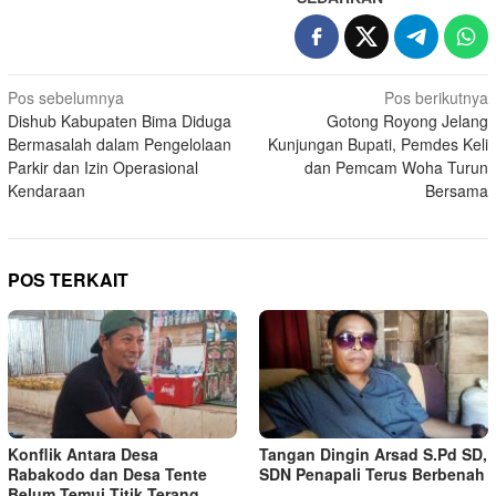
Navigasi
Pos sebelumnya
Pos berikutnya
Dishub Kabupaten Bima Diduga
Gotong Royong Jelang
pos
Bermasalah dalam Pengelolaan
Kunjungan Bupati, Pemdes Keli
Parkir dan Izin Operasional
dan Pemcam Woha Turun
Kendaraan
Bersama
POS TERKAIT
Konflik Antara Desa
Tangan Dingin Arsad S.Pd SD,
Rabakodo dan Desa Tente
SDN Penapali Terus Berbenah
Belum Temui Titik Terang,