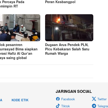
k Percaya Pada
Peran Kesbangpol
emimpin RT
ok pesantren
Dugaan Arus Pendek PLN,
lurrasyad Bima siapkan
Picu Kebakaran Salah Satu
rasi Hafiz Al Qur’an
Rumah Warga
aya saing global
JARINGAN SOCIAL
Facebook
Twitter
IA
KODE ETIK
Tiktok
Telegr