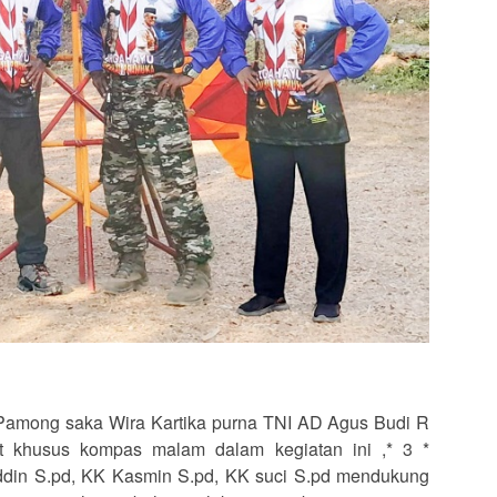
among saka Wira Kartika purna TNI AD Agus Budi R
at khusus kompas malam dalam kegiatan ini ,* 3 *
ddin S.pd, KK Kasmin S.pd, KK suci S.pd mendukung