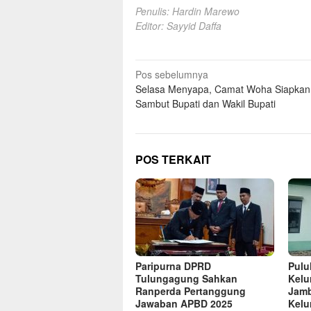
Penulis: Hardin Marewo
Editor: Sayyid Daffa
Navigasi
Pos sebelumnya
Selasa Menyapa, Camat Woha Siapkan
pos
Sambut Bupati dan Wakil Bupati
POS TERKAIT
Paripurna DPRD
Pulu
Tulungagung Sahkan
Kelu
Ranperda Pertanggung
Jamb
Jawaban APBD 2025
Kelu