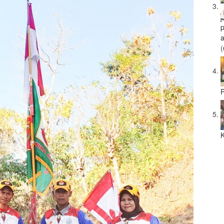
a
(
P
K