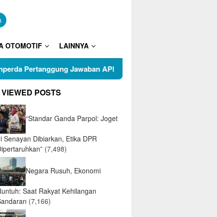
n
A OTOMOTIF
LAINNYA
ung Jawaban APBD 2025
Puluhan Warga RT 05 Kelurahan
 VIEWED POSTS
“Standar Ganda Parpol: Joget
di Senayan Dibiarkan, Etika DPR
Dipertaruhkan”
(7,498)
Negara Rusuh, Ekonomi
Runtuh: Saat Rakyat Kehilangan
Sandaran
(7,166)