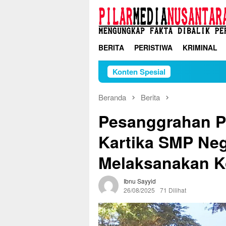
Loncat
ke
konten
BERITA
PERISTIWA
KRIMINAL
Konten Spesial
Beranda
Berita
Pesanggrahan P
Kartika SMP Nege
Melaksanakan 
Ibnu Sayyid
26/08/2025
71 Dilihat