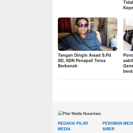
Tida
Kep
Tangan Dingin Arsad S.Pd
Pond
SD, SDN Penapali Terus
sabi
Berbenah
Gene
berd
REDAKSI PILAR
PEDOMAN MED
MEDIA
SIBER