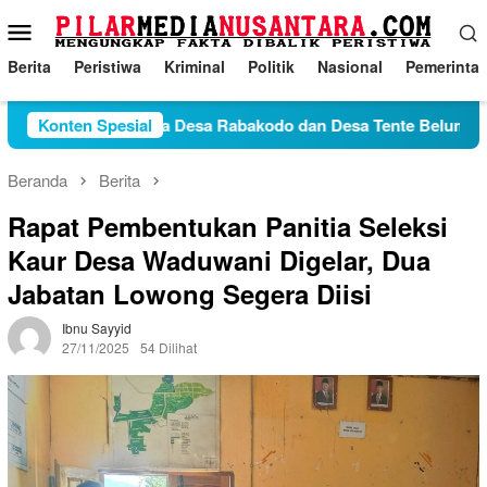
Loncat
Menu
ke
Mobile
konten
Berita
Peristiwa
Kriminal
Politik
Nasional
Pemerinta
Konflik Antara Desa Rabakodo dan Desa Tente Belum Temui Ti
Konten Spesial
Beranda
Berita
Rapat Pembentukan Panitia Seleksi
Kaur Desa Waduwani Digelar, Dua
Jabatan Lowong Segera Diisi
Ibnu Sayyid
27/11/2025
54 Dilihat