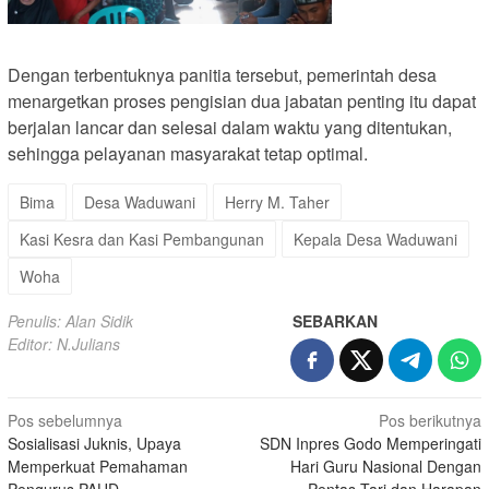
Dengan terbentuknya panitia tersebut, pemerintah desa
menargetkan proses pengisian dua jabatan penting itu dapat
berjalan lancar dan selesai dalam waktu yang ditentukan,
sehingga pelayanan masyarakat tetap optimal.
Bima
Desa Waduwani
Herry M. Taher
Kasi Kesra dan Kasi Pembangunan
Kepala Desa Waduwani
Woha
Penulis: Alan Sidik
SEBARKAN
Editor: N.Julians
Navigasi
Pos sebelumnya
Pos berikutnya
Sosialisasi Juknis, Upaya
SDN Inpres Godo Memperingati
pos
Memperkuat Pemahaman
Hari Guru Nasional Dengan